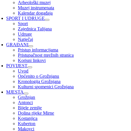
Arheološki muzej
Muzej instrumenata
Kalendar događaja
SPORT I UDRUGE
Sport
Zajednica Talijana
Udruge
Natječaj
GRAĐANI
Pristup informacijama
Pristupačnost mrežnih stranica
Korisni linkovi
POVIJEST
Uvod
Općenito o Grožnjanu
Kronologija Grožnjana
Kulturni spomenici Grožnjana
MJESTA
Grožnjan
Antonci
Bijele zemlje
Dolina rijeke Mirne
Kostanjica
Kuberton
Makovci