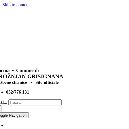
Skip to content
ćina • Comune di
ROŽNJAN GRISIGNANA
užbene stranice • Sito ufficiale
052/776 131
ži...
oggle Navigation