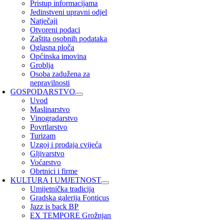
Pristup informacijama
Jedinstveni upravni odjel
Natječaji
Otvoreni podaci
Zaštita osobnih podataka
Oglasna ploča
Općinska imovina
Groblja
Osoba zadužena za
nepravilnosti
GOSPODARSTVO
Uvod
Maslinarstvo
Vinogradarstvo
Povrtlarstvo
Turizam
Uzgoj i prodaja cvijeća
Gljivarstvo
Voćarstvo
Obrtnici i firme
KULTURA I UMJETNOST
Umijetnička tradicija
Gradska galerija Fonticus
Jazz is back BP
EX TEMPORE Grožnjan