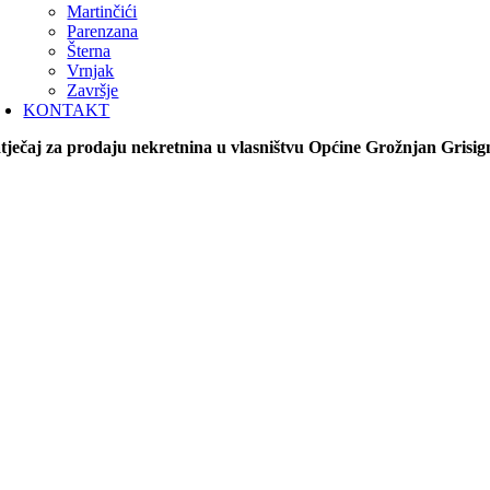
Martinčići
Parenzana
Šterna
Vrnjak
Završje
KONTAKT
tječaj za prodaju nekretnina u vlasništvu Općine Grožnjan Grisig