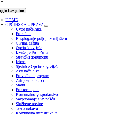
oggle Navigation
HOME
OPĆINSKA UPRAVA
Uvod načelnika
Proračun
Rasploganje poljop. zemljištem
Civilna zaštita
Općinsko vijeće
Izvršenje Proračuna
Strateški dokumenti
Izbori
Sjednice Općinskog vijeća
Akti načelnika
Provedbeni program
Zahtjevi i obrasci
Statut
Prostorni plan
Komunalno gospodarstvo
Savjetovanje s javnošću
Službene novine
Javna nabava
Komunalna infrastruktura