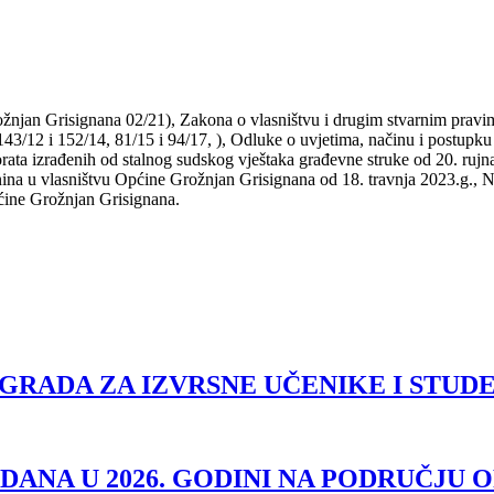
žnjan Grisignana 02/21), Zakona o vlasništvu i drugim stvarnim pravi
43/12 i 152/14, 81/15 i 94/17, ), Odluke o uvjetima, načinu i postupku
ata izrađenih od stalnog sudskog vještaka građevne struke od 20. rujna
etnina u vlasništvu Općine Grožnjan Grisignana od 18. travnja 2023.g.
pćine Grožnjan Grisignana.
GRADA ZA IZVRSNE UČENIKE I STUD
ANA U 2026. GODINI NA PODRUČJU 