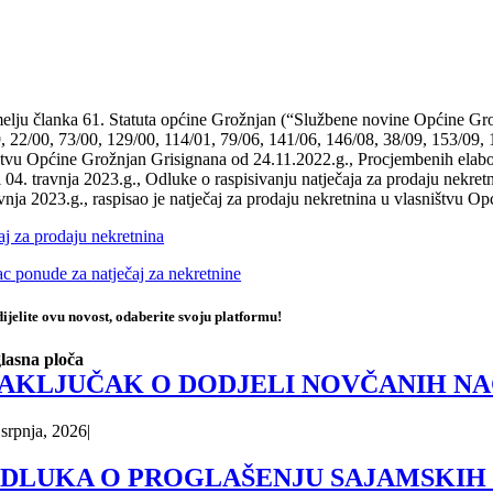
elju članka 61. Statuta općine Grožnjan (“Službene novine Općine Gro
, 22/00, 73/00, 129/00, 114/01, 79/06, 141/06, 146/08, 38/09, 153/09, 1
štvu Općine Grožnjan Grisignana od 24.11.2022.g., Procjembenih elabor
i 04. travnja 2023.g., Odluke o raspisivanju natječaja za prodaju nekr
avnja 2023.g., raspisao je natječaj za prodaju nekretnina u vlasništvu O
aj za prodaju nekretnina
c ponude za natječaj za nekretnine
ijelite ovu novost, odaberite svoju platformu!
lasna ploča
AKLJUČAK O DODJELI NOVČANIH NA
 srpnja, 2026
|
DLUKA O PROGLAŠENJU SAJAMSKIH D