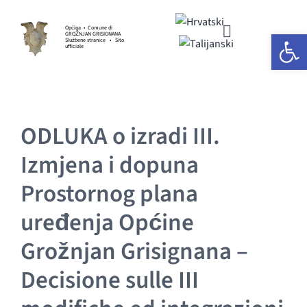
Skip
to
Općina • Comune di
Open 
GROŽNJAN GRISIGNANA
Toggle
content
Službene stranice • Sito
ufficiale
Navigation
HOME
ODLUKA o izradi III.
OPĆINSKA UPRAVA
Izmjena i dopuna
GOSPODARSTVO
Prostornog plana
uređenja Općine
KULTURA I UMJETNOST
Grožnjan Grisignana –
SPORT I UDRUGE
Decisione sulle III