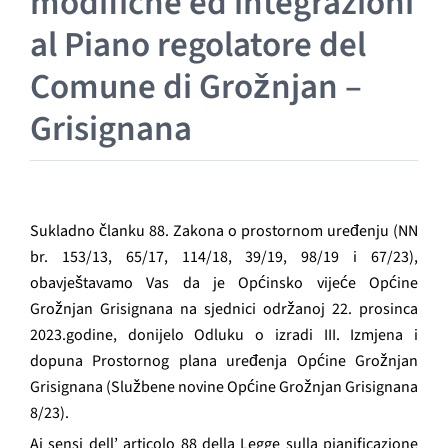
modifiche ed integrazioni
GRAĐANI
al Piano regolatore del
POVIJEST
Comune di Grožnjan –
Grisignana
MJESTA
KONTAKT
Sukladno članku 88. Zakona o prostornom uređenju (NN
br. 153/13, 65/17, 114/18, 39/19, 98/19 i 67/23),
obavještavamo Vas da je Općinsko vijeće Općine
Grožnjan Grisignana na sjednici održanoj 22. prosinca
2023.godine, donijelo Odluku o izradi III. Izmjena i
dopuna Prostornog plana uređenja Općine Grožnjan
Grisignana (Službene novine Općine Grožnjan Grisignana
8/23).
Ai sensi dell’ articolo 88 della Legge sulla pianificazione