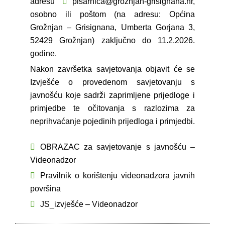
adresu
pisarnica@groznjan-grisignana.hr
,
osobno ili poštom (na adresu: Općina
Grožnjan – Grisignana, Umberta Gorjana 3,
52429 Grožnjan) zaključno do 11.2.2026.
godine.
Nakon završetka savjetovanja objavit će se
Izvješće o provedenom savjetovanju s
javnošću koje sadrži zaprimljene prijedloge i
primjedbe te očitovanja s razlozima za
neprihvaćanje pojedinih prijedloga i primjedbi.
OBRAZAC za savjetovanje s javnošću –
Videonadzor
Pravilnik o korištenju videonadzora javnih
površina
JS_izvješće – Videonadzor