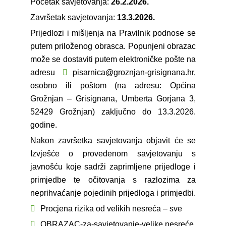
Početak savjetovanja:
26.2.2026.
Završetak savjetovanja:
13.3.2026.
Prijedlozi i mišljenja na Pravilnik podnose se
putem priloženog obrasca. Popunjeni obrazac
može se dostaviti putem elektroničke pošte na
adresu
pisarnica@groznjan-grisignana.hr
,
osobno ili poštom (na adresu: Općina
Grožnjan – Grisignana, Umberta Gorjana 3,
52429 Grožnjan) zaključno do 13.3.2026.
godine.
Nakon završetka savjetovanja objavit će se
Izvješće o provedenom savjetovanju s
javnošću koje sadrži zaprimljene prijedloge i
primjedbe te očitovanja s razlozima za
neprihvaćanje pojedinih prijedloga i primjedbi.
Procjena rizika od velikih nesreća – sve
OBRAZAC-za-savjetovanje-velike nesreće