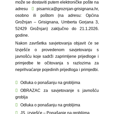
može se dostaviti putem elektroničke pošte na
adresu
pisarnica@groznjan-grisignana.hr
,
osobno ili poštom (na adresu: Općina
Grožnjan – Grisignana, Umberta Gorjana 3,
52429 Grožnjan) zaključno do 21.1.2026.
godine.
Nakon završetka savjetovanja objavit će se
Izvješće o provedenom savjetovanju s
javnošću koje sadrži zaprimljene prijedloge i
primjedbe te očitovanja s razlozima za
neprihvaćanje pojedinih prijedloga i primjedbi.
Odluka o ponašanju na grobljima
OBRAZAC za savjetovanje s javnošću
groblja
Odluka o ponašanju na grobljima
JS_izvješće – Ponašanje na grobljima