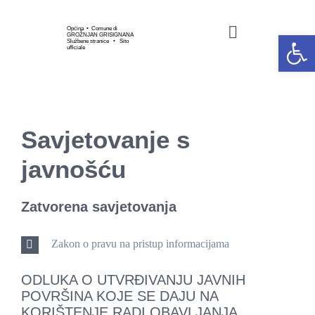
Skip
to
Općina • Comune di
Open 
GROŽNJAN GRISIGNANA
Toggle
Službene stranice • Sito
content
ufficiale
Navigation
HOME
OPĆINSKA UPRAVA
Savjetovanje s
javnošću
GOSPODARSTVO
Zatvorena savjetovanja
KULTURA I UMJETNOS
Zakon o pravu na pristup informacijama
SPORT I UDRUGE
ODLUKA O UTVRĐIVANJU JAVNIH
POVRŠINA KOJE SE DAJU NA
KORIŠTENJE RADI OBAVLJANJA