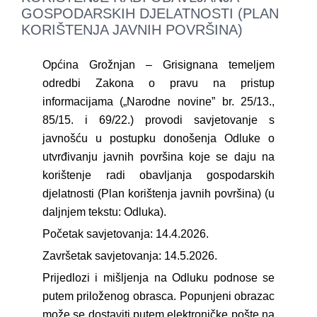
GRAĐANI
GOSPODARSKIH DJELATNOSTI (PLAN
KORIŠTENJA JAVNIH POVRŠINA)
POVIJEST
Općina Grožnjan – Grisignana temeljem
odredbi Zakona o pravu na pristup
MJESTA
informacijama („Narodne novine” br. 25/13.,
85/15. i 69/22.) provodi savjetovanje s
javnošću u postupku donošenja Odluke o
KONTAKT
utvrđivanju javnih površina koje se daju na
korištenje radi obavljanja gospodarskih
djelatnosti (Plan korištenja javnih površina) (u
daljnjem tekstu: Odluka).
Početak savjetovanja: 14.4.2026.
Završetak savjetovanja: 14.5.2026.
Prijedlozi i mišljenja na Odluku podnose se
putem priloženog obrasca. Popunjeni obrazac
može se dostaviti putem elektroničke pošte na