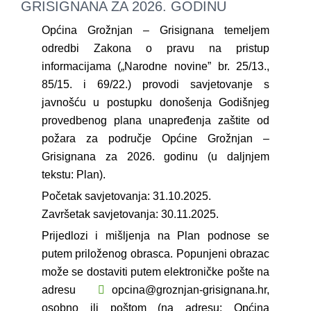
GRISIGNANA ZA 2026. GODINU
Općina Grožnjan – Grisignana temeljem
odredbi Zakona o pravu na pristup
informacijama („Narodne novine” br. 25/13.,
85/15. i 69/22.) provodi savjetovanje s
javnošću u postupku donošenja Godišnjeg
provedbenog plana unapređenja zaštite od
požara za područje Općine Grožnjan –
Grisignana za 2026. godinu (u daljnjem
tekstu: Plan).
Početak savjetovanja: 31.10.2025.
Završetak savjetovanja: 30.11.2025.
Prijedlozi i mišljenja na Plan podnose se
putem priloženog obrasca. Popunjeni obrazac
može se dostaviti putem elektroničke pošte na
adresu
opcina@groznjan-grisignana.hr
,
osobno ili poštom (na adresu: Općina