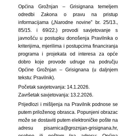
Općina Grožnjan – Grisignana temeljem
odredbi Zakona o pravu na pristup
informacijama („Narodne novine” br. 25/13.,
85/15. i 69/22.) provodi savjetovanje s
javnošću u postupku donošenja Pravilnika o
kriterijima, mjerilima i postupcima financiranja
programa i projekata od interesa za opće
dobro koje provode udruge na području
Općine Grožnjan – Grisignana (u daljnjem
tekstu: Pravilnik).
Početak savjetovanja: 14.1.2026.
Završetak savjetovanja: 13.2.2026.
Prijedlozi i mišljenja na Pravilnik podnose se
putem priloženog obrasca. Popunjeni obrazac
može se dostaviti putem elektroničke pošte na
adresu pisarnica@groznjan-grisignana.hr,
osobno ili poštom (na adresu: Općina