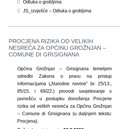
Odluka o grobljima
JS_izvješće – Odluka o grobljima
PROCJENA RIZIKA OD VELIKIH
NESREĆA ZA OPĆINU GROŽNJAN –
COMUNE DI GRISIGNANA
Općina Grožnjan – Grisignana temeljem
odredbi Zakona o pravu na pristup
informacijama („Narodne novine” br. 25/13.,
85/15. i 69/22.) provodi savjetovanje s
javnošću u postupku donošenja Procjene
rizika od velikih nesreća za Općinu Grožnjan
– Comune di Grisignana (u daljnjem tekstu:
Procjena).