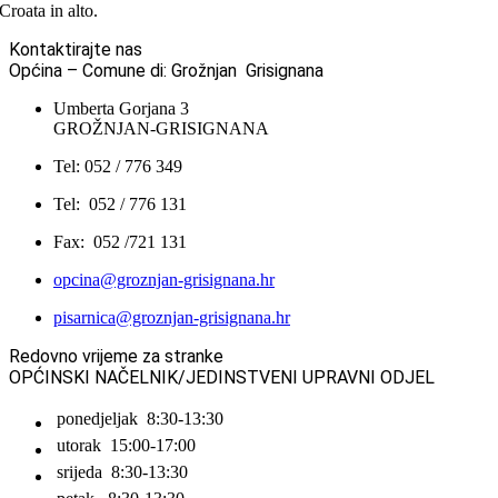
Croata in alto.
Kontaktirajte nas
Općina – Comune di: Grožnjan Grisignana
Umberta Gorjana 3
GROŽNJAN-GRISIGNANA
Tel: 052 / 776 349
Tel: 052 / 776 131
Fax: 052 /721 131
opcina@groznjan-grisignana.hr
pisarnica@groznjan-grisignana.hr
Redovno vrijeme za stranke
OPĆINSKI NAČELNIK/JEDINSTVENI UPRAVNI ODJEL
ponedjeljak
8:30-13:30
utorak
15:00-17:00
srijeda
8:30-13:30