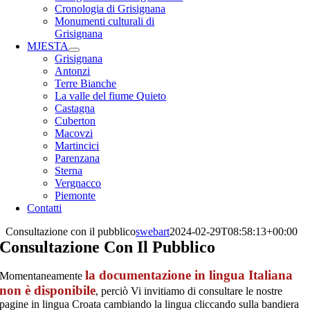
Cronologia di Grisignana
Monumenti culturali di
Grisignana
MJESTA
Grisignana
Antonzi
Terre Bianche
La valle del fiume Quieto
Castagna
Cuberton
Macovzi
Martincici
Parenzana
Sterna
Vergnacco
Piemonte
Contatti
Consultazione con il pubblico
swebart
2024-02-29T08:58:13+00:00
Consultazione Con Il Pubblico
la documentazione in lingua Italiana
Momentaneamente
non è disponibile
, perciò Vi invitiamo di consultare le nostre
pagine in lingua Croata cambiando la lingua cliccando sulla bandiera