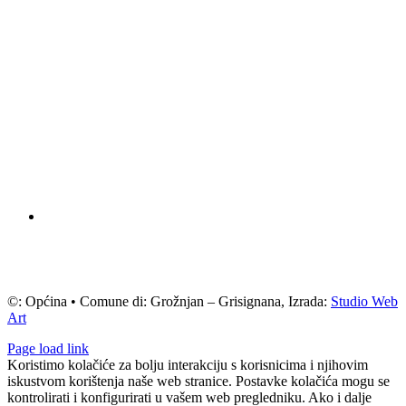
©: Općina • Comune di: Grožnjan – Grisignana, Izrada:
Studio Web
Art
Page load link
Koristimo kolačiće za bolju interakciju s korisnicima i njihovim
iskustvom korištenja naše web stranice. Postavke kolačića mogu se
kontrolirati i konfigurirati u vašem web pregledniku. Ako i dalje