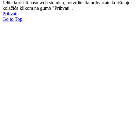
želite koristiti našu web stranicu, potvrdite da prihvaćate korištenje
kolačića klikom na gumb "Prihvati".
Prihvati
Go to Top