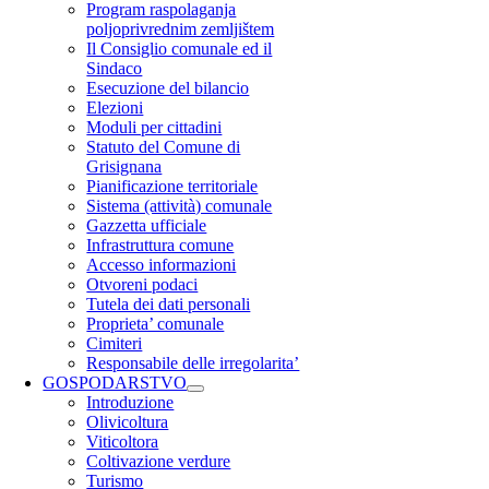
Program raspolaganja
poljoprivrednim zemljištem
Il Consiglio comunale ed il
Sindaco
Esecuzione del bilancio
Elezioni
Moduli per cittadini
Statuto del Comune di
Grisignana
Pianificazione territoriale
Sistema (attività) comunale
Gazzetta ufficiale
Infrastruttura comune
Accesso informazioni
Otvoreni podaci
Tutela dei dati personali
Proprieta’ comunale
Cimiteri
Responsabile delle irregolarita’
GOSPODARSTVO
Introduzione
Olivicoltura
Viticoltora
Coltivazione verdure
Turismo