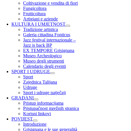
Coltivazione e vendita di fiori
Fungicoltora
Frutticoltura
Artigiani e aziende
KULTURA I UMJETNOST
Tradizione artistica
Galeria cittadina Fonticus
Jazz festival internazionale –
Jazz is back BP
EX TEMPORE Grisignana
Museo Archeologico
Museo degli strumenti
Calendario degli eventi
SPORT I UDRUGE
Sport
Zajednica Talijana
Udruge
Sport i udruge natječaji
GRAĐANI
Pristup informacijama
Pristupačnost mrežnih stranica
Korisni linkovi
POVIJEST
Introduzione
Grisignana e le sue generalità