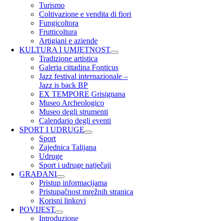
Turismo
Coltivazione e vendita di fiori
Fungicoltora
Frutticoltura
Artigiani e aziende
KULTURA I UMJETNOST
Tradizione artistica
Galeria cittadina Fonticus
Jazz festival internazionale –
Jazz is back BP
EX TEMPORE Grisignana
Museo Archeologico
Museo degli strumenti
Calendario degli eventi
SPORT I UDRUGE
Sport
Zajednica Talijana
Udruge
Sport i udruge natječaji
GRAĐANI
Pristup informacijama
Pristupačnost mrežnih stranica
Korisni linkovi
POVIJEST
Introduzione