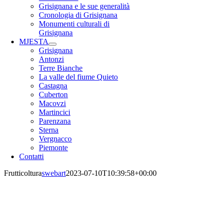
Grisignana e le sue generalità
Cronologia di Grisignana
Monumenti culturali di
Grisignana
MJESTA
Grisignana
Antonzi
Terre Bianche
La valle del fiume Quieto
Castagna
Cuberton
Macovzi
Martincici
Parenzana
Sterna
Vergnacco
Piemonte
Contatti
Frutticoltura
swebart
2023-07-10T10:39:58+00:00