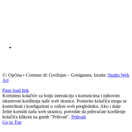
©: Općina • Comune di: Grožnjan – Grisignana, Izrada:
Studio Web
Art
Page load link
Koristimo kolačiće za bolju interakciju s korisnicima i njihovim
iskustvom korištenja naše web stranice. Postavke kolačića mogu se
kontrolirati i konfigurirati u vašem web pregledniku. Ako i dalje
želite koristiti našu web stranicu, potvrdite da prihvaćate korištenje
kolačića klikom na gumb "Prihvati".
Prihvati
Go to Top