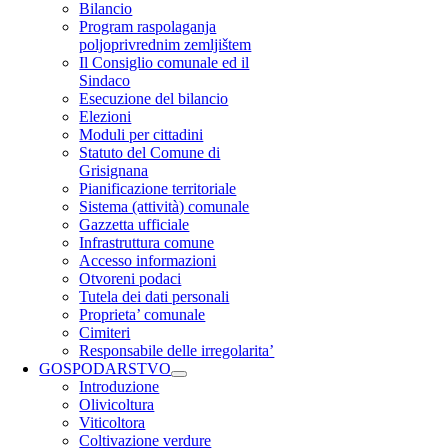
Bilancio
Program raspolaganja
poljoprivrednim zemljištem
Il Consiglio comunale ed il
Sindaco
Esecuzione del bilancio
Elezioni
Moduli per cittadini
Statuto del Comune di
Grisignana
Pianificazione territoriale
Sistema (attività) comunale
Gazzetta ufficiale
Infrastruttura comune
Accesso informazioni
Otvoreni podaci
Tutela dei dati personali
Proprieta’ comunale
Cimiteri
Responsabile delle irregolarita’
GOSPODARSTVO
Introduzione
Olivicoltura
Viticoltora
Coltivazione verdure