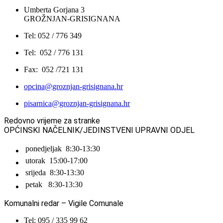
Umberta Gorjana 3
GROŽNJAN-GRISIGNANA
Tel: 052 / 776 349
Tel: 052 / 776 131
Fax: 052 /721 131
opcina@groznjan-grisignana.hr
pisarnica@groznjan-grisignana.hr
Redovno vrijeme za stranke
OPĆINSKI NAČELNIK/JEDINSTVENI UPRAVNI ODJEL
ponedjeljak
8:30-13:30
utorak
15:00-17:00
srijeda
8:30-13:30
petak
8:30-13:30
Komunalni redar – Vigile Comunale
Tel: 095 / 335 99 62