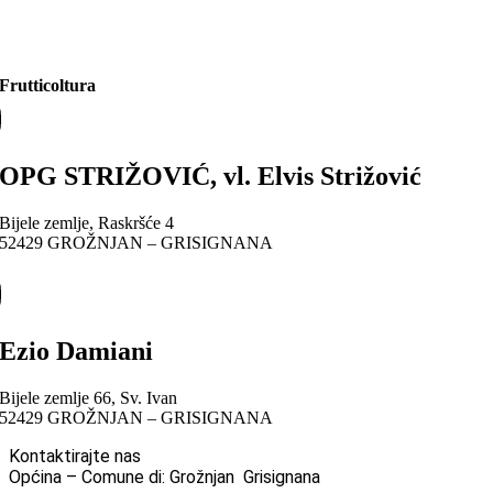
Frutticoltura
OPG STRIŽOVIĆ, vl. Elvis Strižović
Bijele zemlje, Raskršće 4
52429 GROŽNJAN – GRISIGNANA
Ezio Damiani
Bijele zemlje 66, Sv. Ivan
52429 GROŽNJAN – GRISIGNANA
Kontaktirajte nas
Općina – Comune di: Grožnjan Grisignana