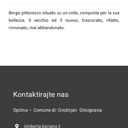
GRAĐANI
Borgo pittoresco situato su un colle, conquista per la sua
POVIJEST
bellezza. Il vecchio ed il nuovo, trascurato, rifatto,
rinnovato, mai abbandonato.
MJESTA
Contatti
Kontaktirajte nas
Općina – Comune di: Grožnjan Grisignana
Umberta Gorjana 3