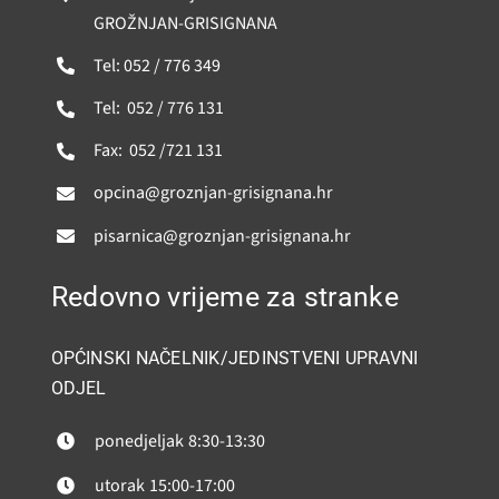
GROŽNJAN-GRISIGNANA
Tel: 052 / 776 349
Tel: 052 / 776 131
Fax: 052 /721 131
opcina@groznjan-grisignana.hr
pisarnica@groznjan-grisignana.hr
Redovno vrijeme za stranke
OPĆINSKI NAČELNIK/JEDINSTVENI UPRAVNI
ODJEL
ponedjeljak
8:30-13:30
utorak
15:00-17:00