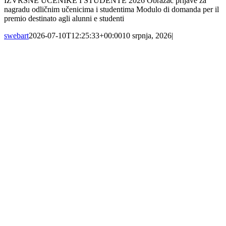
IZVRSNE UČENIKE I STUDENTE 2026 Obrazac prijave za
nagradu odličnim učenicima i studentima Modulo di domanda per il
premio destinato agli alunni e studenti
swebart
2026-07-10T12:25:33+00:00
10 srpnja, 2026
|