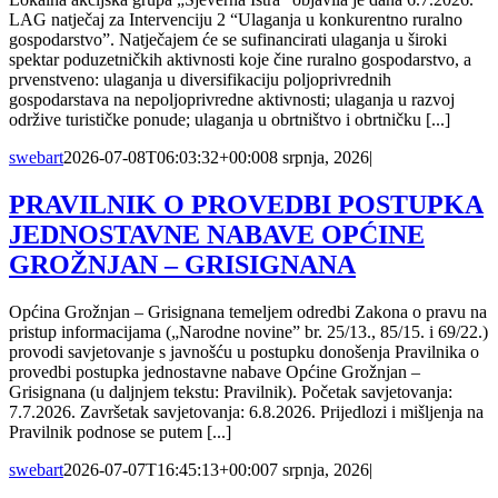
LAG natječaj za Intervenciju 2 “Ulaganja u konkurentno ruralno
gospodarstvo”. Natječajem će se sufinancirati ulaganja u široki
spektar poduzetničkih aktivnosti koje čine ruralno gospodarstvo, a
prvenstveno: ulaganja u diversifikaciju poljoprivrednih
gospodarstava na nepoljoprivredne aktivnosti; ulaganja u razvoj
održive turističke ponude; ulaganja u obrtništvo i obrtničku [...]
swebart
2026-07-08T06:03:32+00:00
8 srpnja, 2026
|
PRAVILNIK O PROVEDBI POSTUPKA
JEDNOSTAVNE NABAVE OPĆINE
GROŽNJAN – GRISIGNANA
Općina Grožnjan – Grisignana temeljem odredbi Zakona o pravu na
pristup informacijama („Narodne novine” br. 25/13., 85/15. i 69/22.)
provodi savjetovanje s javnošću u postupku donošenja Pravilnika o
provedbi postupka jednostavne nabave Općine Grožnjan –
Grisignana (u daljnjem tekstu: Pravilnik). Početak savjetovanja:
7.7.2026. Završetak savjetovanja: 6.8.2026. Prijedlozi i mišljenja na
Pravilnik podnose se putem [...]
swebart
2026-07-07T16:45:13+00:00
7 srpnja, 2026
|