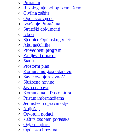
Proračun
Rasploganje poljop. zemljištem
Civilna zaštita
Općinsko vijeće
Izvršenje Proračuna
Strateški dokumenti
Izbori
Sjednice Općinskog vijeća
Akti načelnika
Provedbeni program
Zahtjevi i obrasci
Statut
Prostorni plan
Komunalno gospodarstvo
Savjetovanje s javnošću
Službene novine
Javna nabava
Komunalna infrastruktura
Pristup informacijama
Jedinstveni upravni odjel
Natječaji
Otvoreni podaci
Zaštita osobnih podataka
Oglasna ploča
Općinska imovina