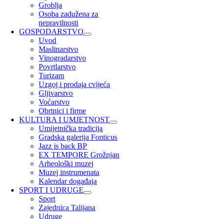
Groblja
Osoba zadužena za
nepravilnosti
GOSPODARSTVO
Uvod
Maslinarstvo
Vinogradarstvo
Povrtlarstvo
Turizam
Uzgoj i prodaja cvijeća
Gljivarstvo
Voćarstvo
Obrtnici i firme
KULTURA I UMJETNOST
Umijetnička tradicija
Gradska galerija Fonticus
Jazz is back BP
EX TEMPORE Grožnjan
Arheološki muzej
Muzej instrumenata
Kalendar događaja
SPORT I UDRUGE
Sport
Zajednica Talijana
Udruge