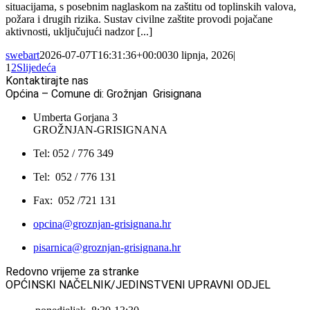
situacijama, s posebnim naglaskom na zaštitu od toplinskih valova,
požara i drugih rizika. Sustav civilne zaštite provodi pojačane
aktivnosti, uključujući nadzor [...]
swebart
2026-07-07T16:31:36+00:00
30 lipnja, 2026
|
1
2
Slijedeća
Kontaktirajte nas
Općina – Comune di: Grožnjan Grisignana
Umberta Gorjana 3
GROŽNJAN-GRISIGNANA
Tel: 052 / 776 349
Tel: 052 / 776 131
Fax: 052 /721 131
opcina@groznjan-grisignana.hr
pisarnica@groznjan-grisignana.hr
Redovno vrijeme za stranke
OPĆINSKI NAČELNIK/JEDINSTVENI UPRAVNI ODJEL