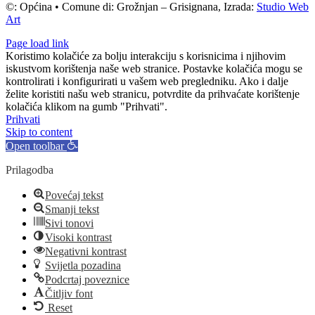
©: Općina • Comune di: Grožnjan – Grisignana, Izrada:
Studio Web
Art
Page load link
Koristimo kolačiće za bolju interakciju s korisnicima i njihovim
iskustvom korištenja naše web stranice. Postavke kolačića mogu se
kontrolirati i konfigurirati u vašem web pregledniku. Ako i dalje
želite koristiti našu web stranicu, potvrdite da prihvaćate korištenje
kolačića klikom na gumb "Prihvati".
Prihvati
Skip to content
Open toolbar
Prilagodba
Povećaj tekst
Smanji tekst
Sivi tonovi
Visoki kontrast
Negativni kontrast
Svijetla pozadina
Podcrtaj poveznice
Čitljiv font
Reset