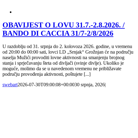
OBAVIJEST O LOVU 31.7.-2.8.2026. /
BANDO DI CACCIA 31/7-2/8/2026
U razdoblju od 31. srpnja do 2. kolovoza 2026. godine, u vremenu
od 20:00 do 00:00 sati, lovci LD „Srnjak“ Grožnjan će na području
naselja Mužići provoditi lovne aktivnosti na smanjenju brojnog
stanja i sprječavanju šteta od divljači (svinje divlje). Ukoliko je
moguće, molimo da se u navedenom vremenu ne približavate
području provođenja aktivnosti, poštujete [...]
swebart
2026-07-30T09:00:08+00:00
30 srpnja, 2026
|