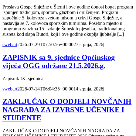
Proslava Gospe Snježne u Šterni i ove godine donosi bogat program
ispunjen tradicijom, sportom, glazbom i druženjem. Program
započinje 5. kolovoza svetom misom u crkvi Gospe Snježne, a
nastavlja se 7. kolovoza sportskim turnirima. Posebno mjesto u
programu zauzima 15. izdanje Šumskih pjesnika, tradicionalnog
susreta kod slapa Butori, koji i ove godine okuplja ljubitelje [...]
swebart
2026-07-29T07:50:56+00:00
27 srpnja, 2026
|
ZAPISNIK sa 9. sjednice Općinskog
vijeća OGG održane 21.5.2026.g.
Zapisnik IX. sjednica
swebart
2026-07-14T06:04:35+00:00
14 srpnja, 2026
|
ZAKLJUČAK O DODJELI NOVČANIH
NAGRADA ZA IZVRSNE UČENIKE I
STUDENTE
ZAKLJUČAK O DODJELI NOVČANIH NAGRADA ZA