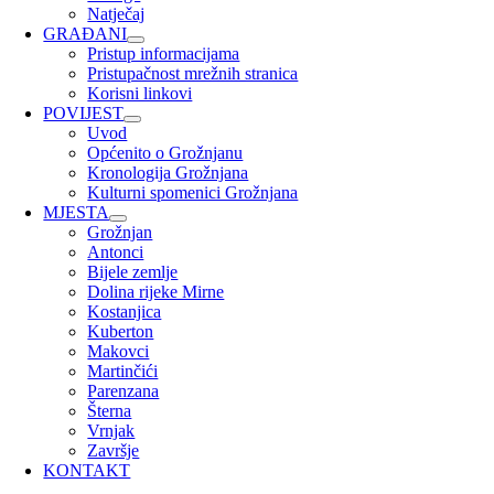
Natječaj
GRAĐANI
Pristup informacijama
Pristupačnost mrežnih stranica
Korisni linkovi
POVIJEST
Uvod
Općenito o Grožnjanu
Kronologija Grožnjana
Kulturni spomenici Grožnjana
MJESTA
Grožnjan
Antonci
Bijele zemlje
Dolina rijeke Mirne
Kostanjica
Kuberton
Makovci
Martinčići
Parenzana
Šterna
Vrnjak
Završje
KONTAKT