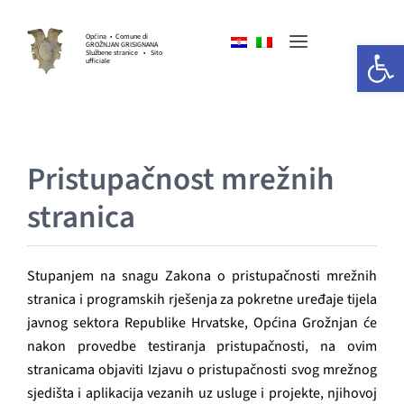
Skip
to
Općina • Comune di
Open 
GROŽNJAN GRISIGNANA
Toggle
content
Službene stranice • Sito
ufficiale
Navigation
HOME
Pristupačnost mrežnih
OPĆINSKA UPRAVA
stranica
GOSPODARSTVO
Stupanjem na snagu Zakona o pristupačnosti mrežnih
KULTURA I UMJETNOST
stranica i programskih rješenja za pokretne uređaje tijela
javnog sektora Republike Hrvatske, Općina Grožnjan će
nakon provedbe testiranja pristupačnosti, na ovim
SPORT I UDRUGE
stranicama objaviti Izjavu o pristupačnosti svog mrežnog
sjedišta i aplikacija vezanih uz usluge i projekte, njihovoj