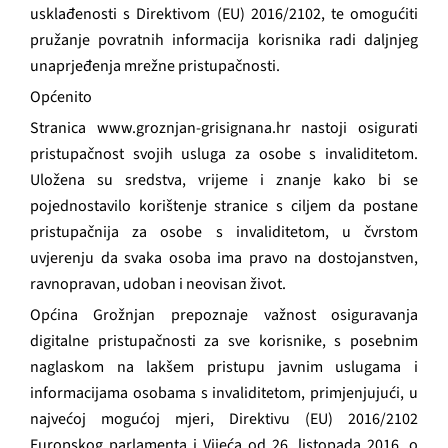
GRAĐANI
usklađenosti s Direktivom (EU) 2016/2102, te omogućiti
pružanje povratnih informacija korisnika radi daljnjeg
unaprjeđenja mrežne pristupačnosti.
POVIJEST
Općenito
Stranica www.groznjan-grisignana.hr nastoji osigurati
MJESTA
pristupačnost svojih usluga za osobe s invaliditetom.
Uložena su sredstva, vrijeme i znanje kako bi se
KONTAKT
pojednostavilo korištenje stranice s ciljem da postane
pristupačnija za osobe s invaliditetom, u čvrstom
uvjerenju da svaka osoba ima pravo na dostojanstven,
ravnopravan, udoban i neovisan život.
Općina Grožnjan prepoznaje važnost osiguravanja
digitalne pristupačnosti za sve korisnike, s posebnim
naglaskom na lakšem pristupu javnim uslugama i
informacijama osobama s invaliditetom, primjenjujući, u
najvećoj mogućoj mjeri, Direktivu (EU) 2016/2102
Europskog parlamenta i Vijeća od 26. listopada 2016. o