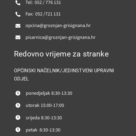
Tel: 052 / 776 131
Fax: 052 /721 131
opcina@groznjan-grisignana.hr
pisarnica@groznjan-grisignana.hr
Redovno vrijeme za stranke
OPĆINSKI NAČELNIK/JEDINSTVENI UPRAVNI
ODJEL
ponedjeljak
8:30-13:30
utorak
15:00-17:00
srijeda
8:30-13:30
petak
8:30-13:30