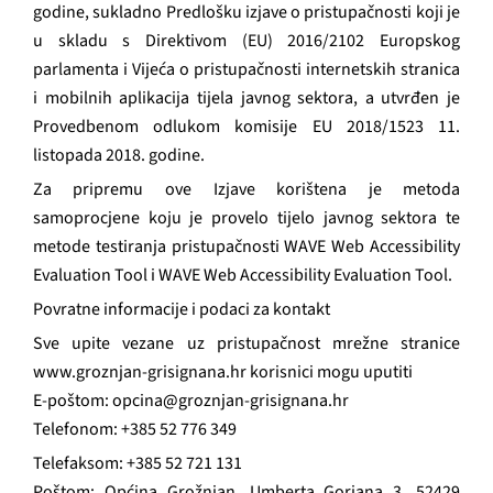
godine, sukladno Predlošku izjave o pristupačnosti koji je
u skladu s Direktivom (EU) 2016/2102 Europskog
parlamenta i Vijeća o pristupačnosti internetskih stranica
i mobilnih aplikacija tijela javnog sektora, a utvrđen je
Provedbenom odlukom komisije EU 2018/1523 11.
listopada 2018. godine.
Za pripremu ove Izjave korištena je metoda
samoprocjene koju je provelo tijelo javnog sektora te
metode testiranja pristupačnosti WAVE Web Accessibility
Evaluation Tool i WAVE Web Accessibility Evaluation Tool.
Povratne informacije i podaci za kontakt
Sve upite vezane uz pristupačnost mrežne stranice
www.groznjan-grisignana.hr korisnici mogu uputiti
E-poštom:
opcina@groznjan-grisignana.hr
Telefonom: +385 52 776 349
Telefaksom: +385 52 721 131
Poštom: Općina Grožnjan, Umberta Gorjana 3, 52429