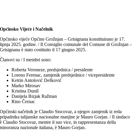
Općinsko Vijeće i Načelnik
Općinsko vijeće Općine Grožnjan – Grisignana konstituirano je 17.
lipnja 2025. godine. / Il Consiglio comunale del Comune di Grožnjan 
Grisignana è stato costituito il 17 giugno 2025.
Članovi su / I membri sono:
Roberta Veroneze, predsjednica / presidente
Loreno Ferenac, zamjenik predsjednice / vicepresidente
Ketrin Antolović Dešković
Marko Mirosav
Kristina Duniš
Danijela Bizjak Ražman
Rino Černac
Općinski načelnik je Claudio Stocovaz, a njegov zamjenik iz reda
pripadnika talijanske nacionalne manjine je Mauro Gorjan. / Il sindaco
è Claudio Stocovaz, mentre il suo vice, in rappresentanza della
minoranza nazionale italiana, è Mauro Gorjan.