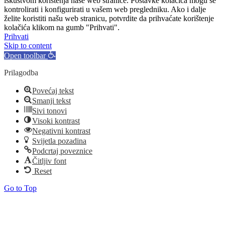
iskustvom korištenja naše web stranice. Postavke kolačića mogu se
kontrolirati i konfigurirati u vašem web pregledniku. Ako i dalje
želite koristiti našu web stranicu, potvrdite da prihvaćate korištenje
kolačića klikom na gumb "Prihvati".
Prihvati
Skip to content
Open toolbar
Prilagodba
Povećaj tekst
Smanji tekst
Sivi tonovi
Visoki kontrast
Negativni kontrast
Svijetla pozadina
Podcrtaj poveznice
Čitljiv font
Reset
Go to Top