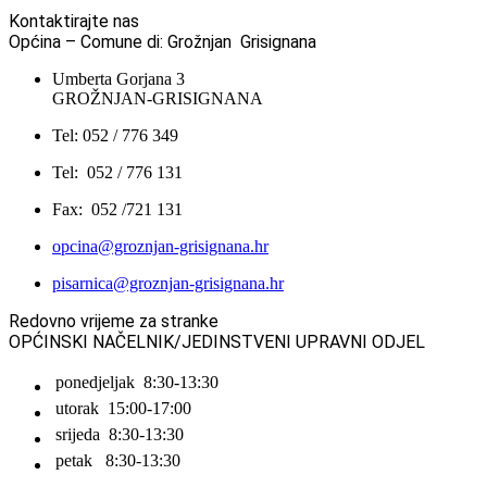
Kontaktirajte nas
Općina – Comune di: Grožnjan Grisignana
Umberta Gorjana 3
GROŽNJAN-GRISIGNANA
Tel: 052 / 776 349
Tel: 052 / 776 131
Fax: 052 /721 131
opcina@groznjan-grisignana.hr
pisarnica@groznjan-grisignana.hr
Redovno vrijeme za stranke
OPĆINSKI NAČELNIK/JEDINSTVENI UPRAVNI ODJEL
ponedjeljak
8:30-13:30
utorak
15:00-17:00
srijeda
8:30-13:30
petak
8:30-13:30