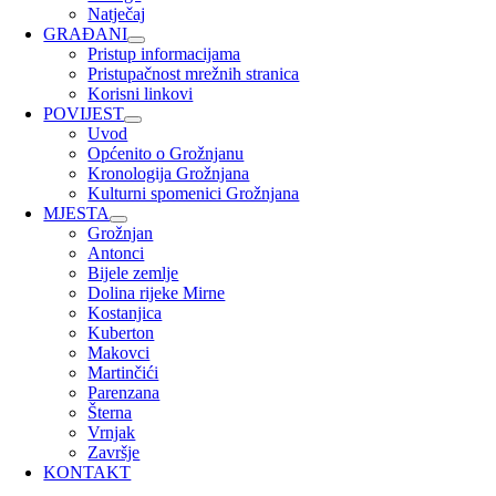
Natječaj
GRAĐANI
Pristup informacijama
Pristupačnost mrežnih stranica
Korisni linkovi
POVIJEST
Uvod
Općenito o Grožnjanu
Kronologija Grožnjana
Kulturni spomenici Grožnjana
MJESTA
Grožnjan
Antonci
Bijele zemlje
Dolina rijeke Mirne
Kostanjica
Kuberton
Makovci
Martinčići
Parenzana
Šterna
Vrnjak
Završje
KONTAKT