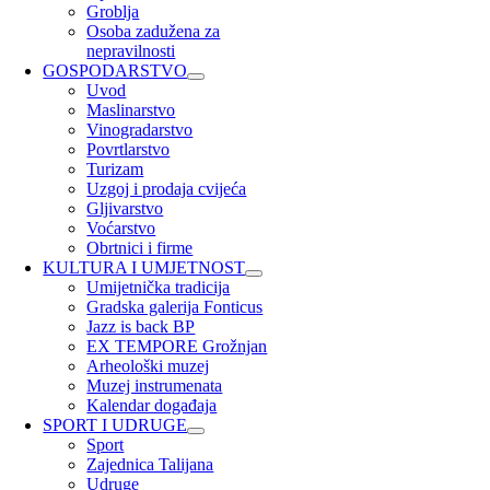
Groblja
Osoba zadužena za
nepravilnosti
GOSPODARSTVO
Uvod
Maslinarstvo
Vinogradarstvo
Povrtlarstvo
Turizam
Uzgoj i prodaja cvijeća
Gljivarstvo
Voćarstvo
Obrtnici i firme
KULTURA I UMJETNOST
Umijetnička tradicija
Gradska galerija Fonticus
Jazz is back BP
EX TEMPORE Grožnjan
Arheološki muzej
Muzej instrumenata
Kalendar događaja
SPORT I UDRUGE
Sport
Zajednica Talijana
Udruge