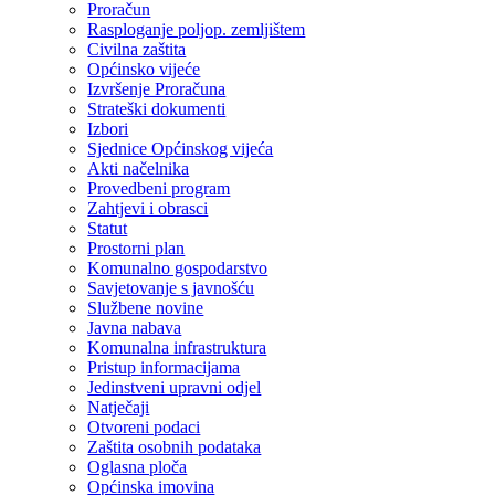
Proračun
Rasploganje poljop. zemljištem
Civilna zaštita
Općinsko vijeće
Izvršenje Proračuna
Strateški dokumenti
Izbori
Sjednice Općinskog vijeća
Akti načelnika
Provedbeni program
Zahtjevi i obrasci
Statut
Prostorni plan
Komunalno gospodarstvo
Savjetovanje s javnošću
Službene novine
Javna nabava
Komunalna infrastruktura
Pristup informacijama
Jedinstveni upravni odjel
Natječaji
Otvoreni podaci
Zaštita osobnih podataka
Oglasna ploča
Općinska imovina