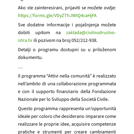
Ako ste zainteresirani, prijaviti se možete ovdje:
https://forms.gle/VDyZThJWtQ4caHjFA
Sve dodatne informacije i pojašnjenja možete
dobiti upitom na
zaklada@civilnodrustvo-
istra.hr
ili pozivom na broj 052/212-938.
Detalji o programu dostupni su u priloženom
dokumentu.
…
Il programma “Attivi nella comunità” è realizzato
nell’ambito di una collaborazione programmata
e con il supporto finanziario della Fondazione
Nazionale per lo Sviluppo della Società Civile.
Questo programma rappresenta un’opportunità
ideale per coloro che desiderano imparare come
realizzare le proprie idee, acquisire competenze
pratiche e strumenti per creare cambiamenti