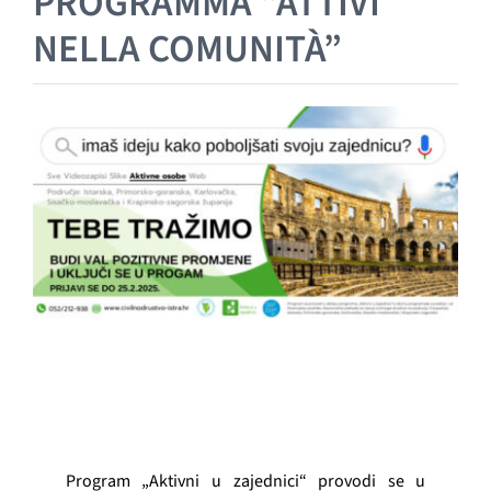
PROGRAMMA “ATTIVI
GRAĐANI
NELLA COMUNITÀ”
POVIJEST
MJESTA
KONTAKT
Program „Aktivni u zajednici“ provodi se u