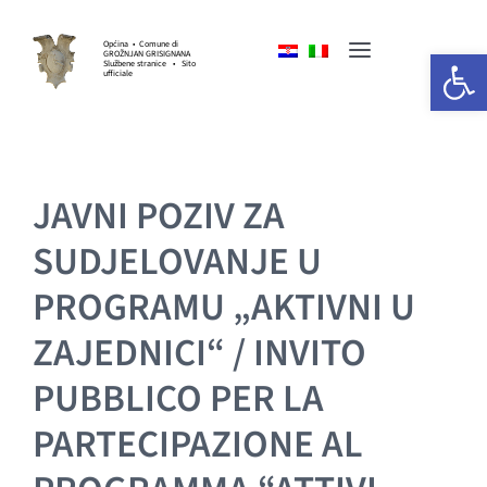
Skip
to
Općina • Comune di
Open 
GROŽNJAN GRISIGNANA
Toggle
content
Službene stranice • Sito
ufficiale
Navigation
HOME
JAVNI POZIV ZA
OPĆINSKA UPRAVA
SUDJELOVANJE U
GOSPODARSTVO
PROGRAMU „AKTIVNI U
ZAJEDNICI“ / INVITO
KULTURA I UMJETNOST
PUBBLICO PER LA
SPORT I UDRUGE
PARTECIPAZIONE AL