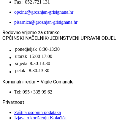
Fax: 052 /721 131
opcina@groznjan-grisignana.hr
pisarnica@groznjan-grisignana.hr
Redovno vrijeme za stranke
OPĆINSKI NAČELNIK/JEDINSTVENI UPRAVNI ODJEL
ponedjeljak
8:30-13:30
utorak
15:00-17:00
srijeda
8:30-13:30
petak
8:30-13:30
Komunalni redar – Vigile Comunale
Tel: 095 / 335 99 62
Privatnost
Zaštita osobnih podataka
Izjava o korištenju Kolačića