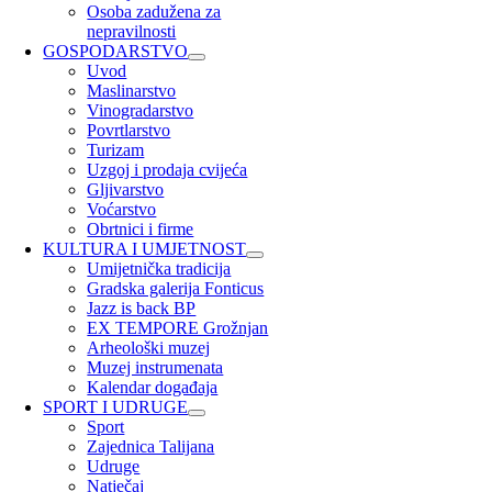
Osoba zadužena za
nepravilnosti
GOSPODARSTVO
Uvod
Maslinarstvo
Vinogradarstvo
Povrtlarstvo
Turizam
Uzgoj i prodaja cvijeća
Gljivarstvo
Voćarstvo
Obrtnici i firme
KULTURA I UMJETNOST
Umijetnička tradicija
Gradska galerija Fonticus
Jazz is back BP
EX TEMPORE Grožnjan
Arheološki muzej
Muzej instrumenata
Kalendar događaja
SPORT I UDRUGE
Sport
Zajednica Talijana
Udruge
Natječaj