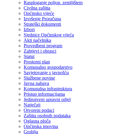
Rasploganje poljop. zemljištem
Civilna zaštita
Općinsko vijeće
Izvršenje Proračuna
Strateški dokumenti
Izbori
Sjednice Općinskog vijeća
Akti načelnika
Provedbeni program
Zahtjevi i obrasci
Statut
Prostorni plan
Komunalno gospodarstvo
Savjetovanje s javnošću
Službene novine
Javna nabava
Komunalna infrastruktura
Pristup informacijama
Jedinstveni upravni odjel
Natječaji
Otvoreni podaci
Zaštita osobnih podataka
Oglasna ploča
Općinska imovina
Groblja