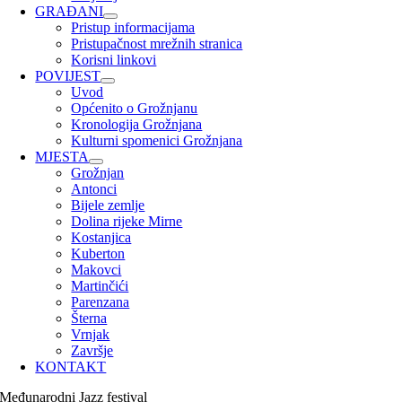
GRAĐANI
Pristup informacijama
Pristupačnost mrežnih stranica
Korisni linkovi
POVIJEST
Uvod
Općenito o Grožnjanu
Kronologija Grožnjana
Kulturni spomenici Grožnjana
MJESTA
Grožnjan
Antonci
Bijele zemlje
Dolina rijeke Mirne
Kostanjica
Kuberton
Makovci
Martinčići
Parenzana
Šterna
Vrnjak
Završje
KONTAKT
Međunarodni Jazz festival