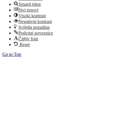
Smanji tekst
Sivi tonovi
Visoki kontrast
Negativni kontrast
Svijetla pozadina
Podcrtaj poveznice
Čitljiv font
Reset
Go to Top