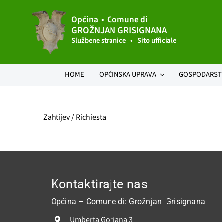
Skip
to
Općina • Comune di
GROŽNJAN GRISIGNANA
content
Službene stranice • Sito ufficiale
HOME
OPĆINSKA UPRAVA
GOSPODARST
Uvod načelnika
Uvod
Pror
Općinsko vijeće
Vinogradarstv
Izvrš
Zahtijev / Richiesta
Sjednice Općinskog vijeća
Turizam
Akti 
Statut
Gljivarstvo
Prost
Službene novine
Obrtnici i firm
Javn
Kontaktirajte nas
Jedinstveni upravni odjel
Natje
Općina – Comune di: Grožnjan Grisignana
Oglasna ploča
Općin
Umberta Gorjana 3