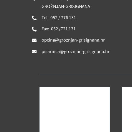
GROŽNJAN-GRISIGNANA
Tel: 052 / 776 131
Fax: 052 /721 131
opcina@groznjan-grisignana.hr
pisarnica@groznjan-grisignana.hr