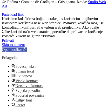
©: Općina • Comune di: Grožnjan – Grisignana, Izrada:
Studio Web
Art
Page load link
Koristimo kolačiće za bolju interakciju s korisnicima i njihovim
iskustvom korištenja naše web stranice. Postavke kolačića mogu se
kontrolirati i konfigurirati u vašem web pregledniku. Ako i dalje
želite koristiti našu web stranicu, potvrdite da prihvaćate korištenje
kolačića klikom na gumb "Prihvati".
Prihvati
Skip to content
Open toolbar
Prilagodba
Povećaj tekst
Smanji tekst
Sivi tonovi
Visoki kontrast
Negativni kontrast
Svijetla pozadina
Podcrtaj poveznice
Čitljiv font
Reset