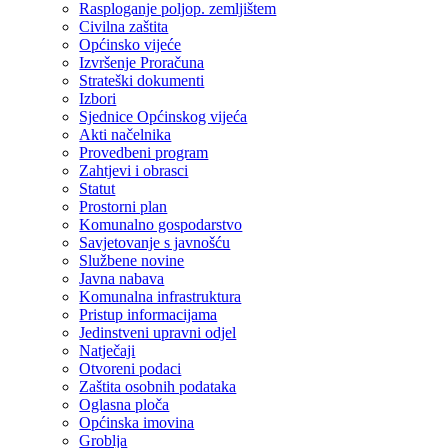
Rasploganje poljop. zemljištem
Civilna zaštita
Općinsko vijeće
Izvršenje Proračuna
Strateški dokumenti
Izbori
Sjednice Općinskog vijeća
Akti načelnika
Provedbeni program
Zahtjevi i obrasci
Statut
Prostorni plan
Komunalno gospodarstvo
Savjetovanje s javnošću
Službene novine
Javna nabava
Komunalna infrastruktura
Pristup informacijama
Jedinstveni upravni odjel
Natječaji
Otvoreni podaci
Zaštita osobnih podataka
Oglasna ploča
Općinska imovina
Groblja