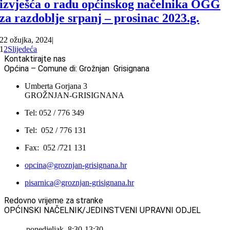
izvješća o radu općinskog načelnika OGG
za razdoblje srpanj – prosinac 2023.g.
22 ožujka, 2024
|
1
2
Slijedeća
Kontaktirajte nas
Općina – Comune di: Grožnjan Grisignana
Umberta Gorjana 3
GROŽNJAN-GRISIGNANA
Tel: 052 / 776 349
Tel: 052 / 776 131
Fax: 052 /721 131
opcina@groznjan-grisignana.hr
pisarnica@groznjan-grisignana.hr
Redovno vrijeme za stranke
OPĆINSKI NAČELNIK/JEDINSTVENI UPRAVNI ODJEL
ponedjeljak
8:30-13:30