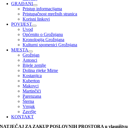
GRAĐANI
Pristup informacijama
Pristupačnost mrežnih stranica
Korisni linkovi
POVIJEST
Uvod
Općenito o Grožnjanu
Kronologija Grožnjana
Kulturni spomenici Grožnjana
MJESTA
Grožnjan
Antonci
Bijele zemlje
Dolina rijeke Mirne
Kostanjica
Kuberton
Makovci
Martinčići
Parenzana
Šterna
Vrnjak
Završje
KONTAKT
NATJEČAJ ZA ZAKUP POSLOVNIH PROSTORA u vlasništvu