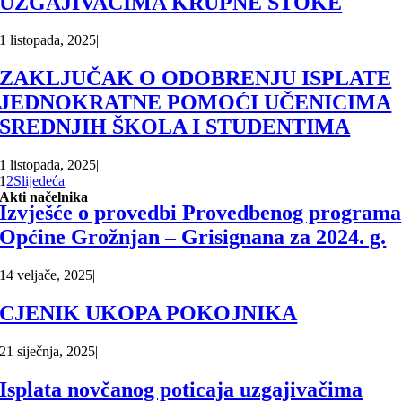
UZGAJIVAČIMA KRUPNE STOKE
1 listopada, 2025
|
ZAKLJUČAK O ODOBRENJU ISPLATE
JEDNOKRATNE POMOĆI UČENICIMA
SREDNJIH ŠKOLA I STUDENTIMA
1 listopada, 2025
|
1
2
Slijedeća
Akti načelnika
Izvješće o provedbi Provedbenog programa
Općine Grožnjan – Grisignana za 2024. g.
14 veljače, 2025
|
CJENIK UKOPA POKOJNIKA
21 siječnja, 2025
|
Isplata novčanog poticaja uzgajivačima