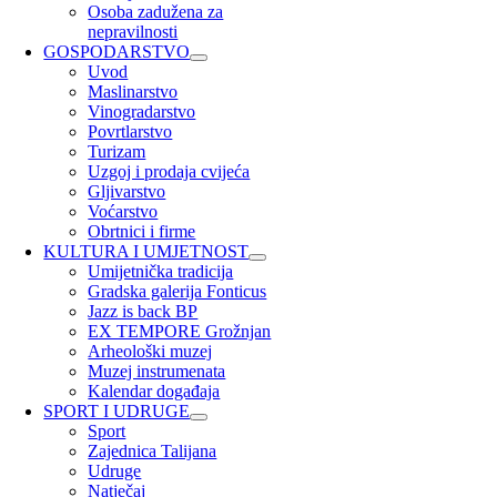
Osoba zadužena za
nepravilnosti
GOSPODARSTVO
Uvod
Maslinarstvo
Vinogradarstvo
Povrtlarstvo
Turizam
Uzgoj i prodaja cvijeća
Gljivarstvo
Voćarstvo
Obrtnici i firme
KULTURA I UMJETNOST
Umijetnička tradicija
Gradska galerija Fonticus
Jazz is back BP
EX TEMPORE Grožnjan
Arheološki muzej
Muzej instrumenata
Kalendar događaja
SPORT I UDRUGE
Sport
Zajednica Talijana
Udruge
Natječaj