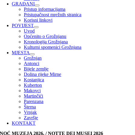
GRAĐANI
Pristup informacijama
Pristupačnost mrežnih stranica
Korisni linkovi
POVIJEST
Uvod
Općenito o Grožnjanu
Kronologija Grožnjana
Kulturni spomenici Grožnjana
MJESTA
Grožnjan
Antonci
Bijele zemlje
Dolina rijeke Mirne
Kostanjica
Kuberton
Makovci
Martinčići
Parenzana
Šterna
Vrnjak
Završje
KONTAKT
NOĆ MUZEJA 2026. / NOTTE DEI MUSEI 2026