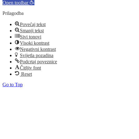
Open toolbar
Prilagodba
Povećaj tekst
Smanji tekst
Sivi tonovi
Visoki kontrast
Negativni kontrast
Svijetla pozadina
Podcrtaj poveznice
Čitljiv font
Reset
Go to Top