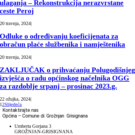
ulaganja – Rekonstrukcija nerazvrstane
ceste Peroj
20 travnja, 2024
|
Odluke o određivanju koeficijenata za
obračun plaće službenika i namještenika
20 travnja, 2024
|
ZAKLJUČAK o prihvaćanju Polugodišnje
izvješća o radu općinskog načelnika OGG
za razdoblje srpanj – prosinac 2023.g.
22 ožujka, 2024
|
1
2
Slijedeća
Kontaktirajte nas
Općina – Comune di: Grožnjan Grisignana
Umberta Gorjana 3
GROŽNJAN-GRISIGNANA