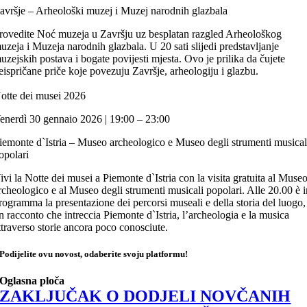
avršje – Arheološki muzej i Muzej narodnih glazbala
rovedite Noć muzeja u Završju uz besplatan razgled Arheološkog
uzeja i Muzeja narodnih glazbala. U 20 sati slijedi predstavljanje
uzejskih postava i bogate povijesti mjesta. Ovo je prilika da čujete
eispričane priče koje povezuju Završje, arheologiju i glazbu.
otte dei musei 2026
enerdì 30 gennaio 2026 | 19:00 – 23:00
iemonte d`Istria – Museo archeologico e Museo degli strumenti musical
opolari
ivi la Notte dei musei a Piemonte d`Istria con la visita gratuita al Muse
rcheologico e al Museo degli strumenti musicali popolari. Alle 20.00 è 
rogramma la presentazione dei percorsi museali e della storia del luogo,
n racconto che intreccia Piemonte d`Istria, l’archeologia e la musica
ttraverso storie ancora poco conosciute.
Podijelite ovu novost, odaberite svoju platformu!
Oglasna ploča
ZAKLJUČAK O DODJELI NOVČANIH