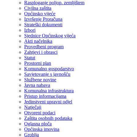
Rasploganje poljop. zemljištem
Civilna zaštita
Općinsko vijeće
Izvršenje Proračuna
Strateški dokumenti
Izbori
Sjednice Općinskog vijeća
Akti načelnika
Provedbeni program
Zahtjevi i obrasci
Statut
Prostorni plan
Komunalno gospodarstvo
Savjetovanje s javnošću
Službene novine
Javna nabava
Komunalna infrastruktura
Pristup informacijama
Jedinstveni upravni odjel
Natječaji
Otvoreni podaci
Zaštita osobnih podataka
Oglasna ploča
Općinska imovina
Groblja