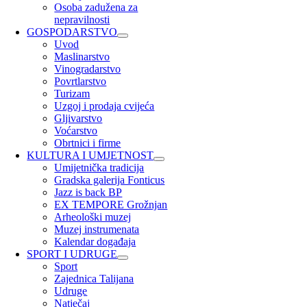
Osoba zadužena za
nepravilnosti
GOSPODARSTVO
Uvod
Maslinarstvo
Vinogradarstvo
Povrtlarstvo
Turizam
Uzgoj i prodaja cvijeća
Gljivarstvo
Voćarstvo
Obrtnici i firme
KULTURA I UMJETNOST
Umijetnička tradicija
Gradska galerija Fonticus
Jazz is back BP
EX TEMPORE Grožnjan
Arheološki muzej
Muzej instrumenata
Kalendar događaja
SPORT I UDRUGE
Sport
Zajednica Talijana
Udruge
Natječaj