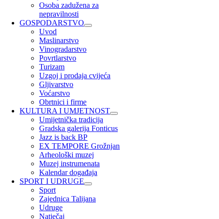
Osoba zadužena za
nepravilnosti
GOSPODARSTVO
Uvod
Maslinarstvo
Vinogradarstvo
Povrtlarstvo
Turizam
Uzgoj i prodaja cvijeća
Gljivarstvo
Voćarstvo
Obrtnici i firme
KULTURA I UMJETNOST
Umijetnička tradicija
Gradska galerija Fonticus
Jazz is back BP
EX TEMPORE Grožnjan
Arheološki muzej
Muzej instrumenata
Kalendar događaja
SPORT I UDRUGE
Sport
Zajednica Talijana
Udruge
Natječaj