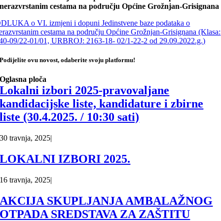
nerazvrstanim cestama na području Općine Grožnjan-Grisignana
DLUKA o VI. izmjeni i dopuni Jedinstvene baze podataka o
erazvrstanim cestama na području Općine Grožnjan-Grisignana (Klasa:
40-09/22-01/01, URBROJ: 2163-18- 02/1-22-2 od 29.09.2022.g.)
Podijelite ovu novost, odaberite svoju platformu!
Oglasna ploča
Lokalni izbori 2025-pravovaljane
kandidacijske liste, kandidature i zbirne
liste (30.4.2025. / 10:30 sati)
30 travnja, 2025
|
LOKALNI IZBORI 2025.
16 travnja, 2025
|
AKCIJA SKUPLJANJA AMBALAŽNOG
OTPADA SREDSTAVA ZA ZAŠTITU