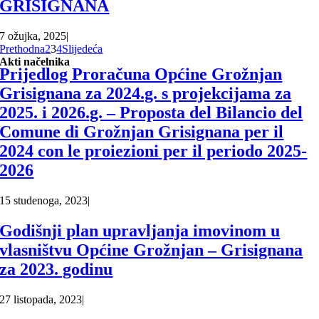
GRISIGNANA
7 ožujka, 2025
|
Prethodna
2
3
4
Slijedeća
Akti načelnika
Prijedlog Proračuna Općine Grožnjan
Grisignana za 2024.g. s projekcijama za
2025. i 2026.g. – Proposta del Bilancio del
Comune di Grožnjan Grisignana per il
2024 con le proiezioni per il periodo 2025-
2026
15 studenoga, 2023
|
Godišnji plan upravljanja imovinom u
vlasništvu Općine Grožnjan – Grisignana
za 2023. godinu
27 listopada, 2023
|