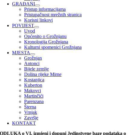
GRAĐANI
Pristup informacijama
Pristupačnost mrežnih stranica
Korisni linkovi
POVIJEST
Uvod
Općenito o Grožnjanu
Kronologija Grožnjana
Kulturni spomenici Grožnjana
MJESTA
Grožnjan
Antonci
Bijele zemlje
Dolina rijeke Mirne
Kostanjica
Kuberton
Makovci
Martinčići
Parenzana
Šterna
Vrnjak
Završje
KONTAKT
ODLUKA o VI. izmjeni i dopuni Jedinstvene baze podataka o