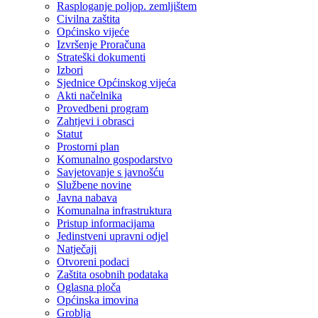
Rasploganje poljop. zemljištem
Civilna zaštita
Općinsko vijeće
Izvršenje Proračuna
Strateški dokumenti
Izbori
Sjednice Općinskog vijeća
Akti načelnika
Provedbeni program
Zahtjevi i obrasci
Statut
Prostorni plan
Komunalno gospodarstvo
Savjetovanje s javnošću
Službene novine
Javna nabava
Komunalna infrastruktura
Pristup informacijama
Jedinstveni upravni odjel
Natječaji
Otvoreni podaci
Zaštita osobnih podataka
Oglasna ploča
Općinska imovina
Groblja