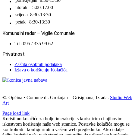
ponedjeljak
8:30-13:30
utorak
15:00-17:00
srijeda
8:30-13:30
petak
8:30-13:30
Komunalni redar – Vigile Comunale
Tel: 095 / 335 99 62
Privatnost
Zaštita osobnih podataka
Izjava o korištenju Kolačića
©: Općina • Comune di: Grožnjan – Grisignana, Izrada:
Studio Web
Art
Page load link
Koristimo kolačiće za bolju interakciju s korisnicima i njihovim
iskustvom korištenja naše web stranice. Postavke kolačića mogu se
kontrolirati i konfigurirati u vašem web pregledniku. Ako i dalje
želite koristiti našu web stranicu, potvrdite da prihvaćate korištenje