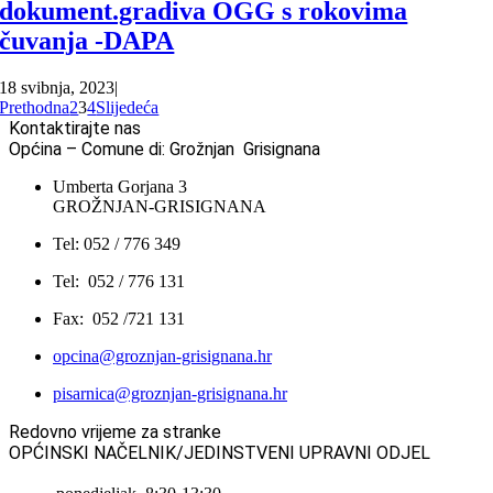
dokument.gradiva OGG s rokovima
čuvanja -DAPA
18 svibnja, 2023
|
Prethodna
2
3
4
Slijedeća
Kontaktirajte nas
Općina – Comune di: Grožnjan Grisignana
Umberta Gorjana 3
GROŽNJAN-GRISIGNANA
Tel: 052 / 776 349
Tel: 052 / 776 131
Fax: 052 /721 131
opcina@groznjan-grisignana.hr
pisarnica@groznjan-grisignana.hr
Redovno vrijeme za stranke
OPĆINSKI NAČELNIK/JEDINSTVENI UPRAVNI ODJEL