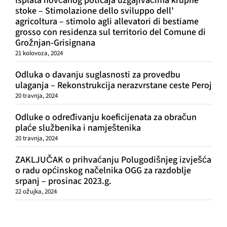
Isplata novčanog poticaja uzgajivačima krupne
stoke – Stimolazione dello sviluppo dell’
agricoltura – stimolo agli allevatori di bestiame
grosso con residenza sul territorio del Comune di
Grožnjan-Grisignana
21 kolovoza, 2024
Odluka o davanju suglasnosti za provedbu
ulaganja – Rekonstrukcija nerazvrstane ceste Peroj
20 travnja, 2024
Odluke o određivanju koeficijenata za obračun
plaće službenika i namještenika
20 travnja, 2024
ZAKLJUČAK o prihvaćanju Polugodišnjeg izvješća
o radu općinskog načelnika OGG za razdoblje
srpanj – prosinac 2023.g.
22 ožujka, 2024