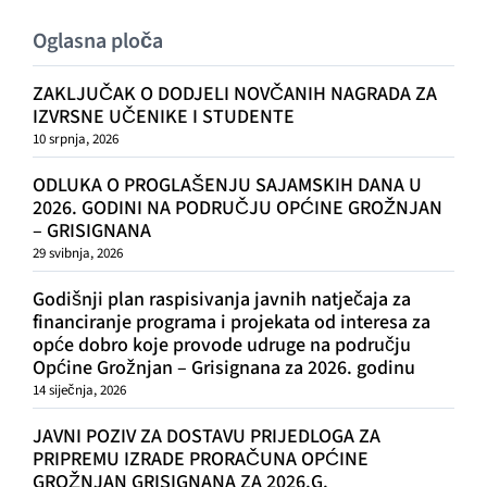
GRAĐANI
Oglasna ploča
POVIJEST
ZAKLJUČAK O DODJELI NOVČANIH NAGRADA ZA
IZVRSNE UČENIKE I STUDENTE
10 srpnja, 2026
MJESTA
ODLUKA O PROGLAŠENJU SAJAMSKIH DANA U
2026. GODINI NA PODRUČJU OPĆINE GROŽNJAN
KONTAKT
– GRISIGNANA
29 svibnja, 2026
Godišnji plan raspisivanja javnih natječaja za
financiranje programa i projekata od interesa za
opće dobro koje provode udruge na području
Općine Grožnjan – Grisignana za 2026. godinu
14 siječnja, 2026
JAVNI POZIV ZA DOSTAVU PRIJEDLOGA ZA
PRIPREMU IZRADE PRORAČUNA OPĆINE
GROŽNJAN GRISIGNANA ZA 2026.G.