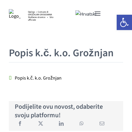
Skip
to
Općina • Comune di
Open 
GROŽNJAN GRISIGNANA
Toggle
content
Službene stranice • Sito
ufficiale
Navigation
HOME
Popis k.č. k.o. Grožnjan
OPĆINSKA UPRAVA
GOSPODARSTVO
Popis k.č. k.o. Grožnjan
KULTURA I UMJETNOST
Podijelite ovu novost, odaberite
SPORT I UDRUGE
svoju platformu!