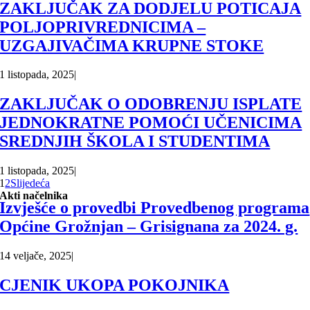
ZAKLJUČAK ZA DODJELU POTICAJA
POLJOPRIVREDNICIMA –
UZGAJIVAČIMA KRUPNE STOKE
1 listopada, 2025
|
ZAKLJUČAK O ODOBRENJU ISPLATE
JEDNOKRATNE POMOĆI UČENICIMA
SREDNJIH ŠKOLA I STUDENTIMA
1 listopada, 2025
|
1
2
Slijedeća
Akti načelnika
Izvješće o provedbi Provedbenog programa
Općine Grožnjan – Grisignana za 2024. g.
14 veljače, 2025
|
CJENIK UKOPA POKOJNIKA