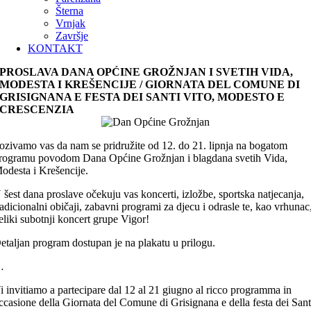
Šterna
Vrnjak
Završje
KONTAKT
PROSLAVA DANA OPĆINE GROŽNJAN I SVETIH VIDA,
MODESTA I KREŠENCIJE / GIORNATA DEL COMUNE DI
GRISIGNANA E FESTA DEI SANTI VITO, MODESTO E
CRESCENZIA
ozivamo vas da nam se pridružite od 12. do 21. lipnja na bogatom
rogramu povodom Dana Općine Grožnjan i blagdana svetih Vida,
odesta i Krešencije.
 šest dana proslave očekuju vas koncerti, izložbe, sportska natjecanja,
radicionalni običaji, zabavni programi za djecu i odrasle te, kao vrhunac
eliki subotnji koncert grupe Vigor!
etaljan program dostupan je na plakatu u prilogu.
…
i invitiamo a partecipare dal 12 al 21 giugno al ricco programma in
ccasione della Giornata del Comune di Grisignana e della festa dei Sant