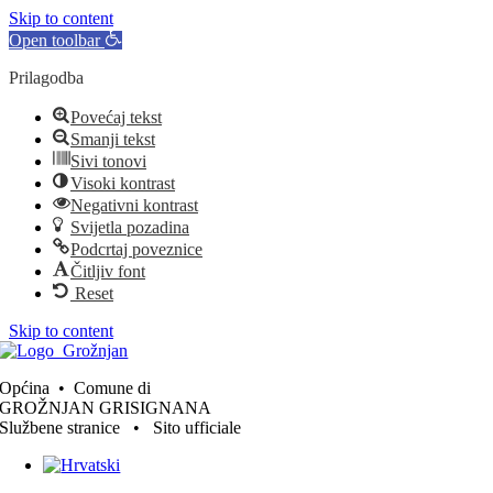
Skip to content
Open toolbar
Prilagodba
Povećaj tekst
Smanji tekst
Sivi tonovi
Visoki kontrast
Negativni kontrast
Svijetla pozadina
Podcrtaj poveznice
Čitljiv font
Reset
Skip to content
Općina • Comune di
GROŽNJAN GRISIGNANA
Službene stranice • Sito ufficiale