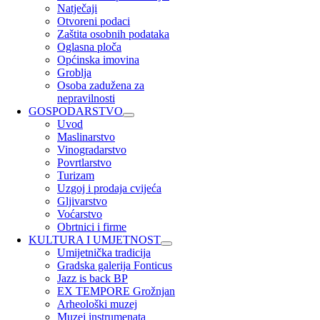
Natječaji
Otvoreni podaci
Zaštita osobnih podataka
Oglasna ploča
Općinska imovina
Groblja
Osoba zadužena za
nepravilnosti
GOSPODARSTVO
Uvod
Maslinarstvo
Vinogradarstvo
Povrtlarstvo
Turizam
Uzgoj i prodaja cvijeća
Gljivarstvo
Voćarstvo
Obrtnici i firme
KULTURA I UMJETNOST
Umijetnička tradicija
Gradska galerija Fonticus
Jazz is back BP
EX TEMPORE Grožnjan
Arheološki muzej
Muzej instrumenata