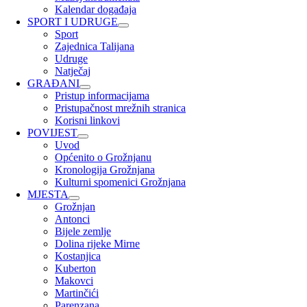
Kalendar događaja
SPORT I UDRUGE
Sport
Zajednica Talijana
Udruge
Natječaj
GRAĐANI
Pristup informacijama
Pristupačnost mrežnih stranica
Korisni linkovi
POVIJEST
Uvod
Općenito o Grožnjanu
Kronologija Grožnjana
Kulturni spomenici Grožnjana
MJESTA
Grožnjan
Antonci
Bijele zemlje
Dolina rijeke Mirne
Kostanjica
Kuberton
Makovci
Martinčići
Parenzana