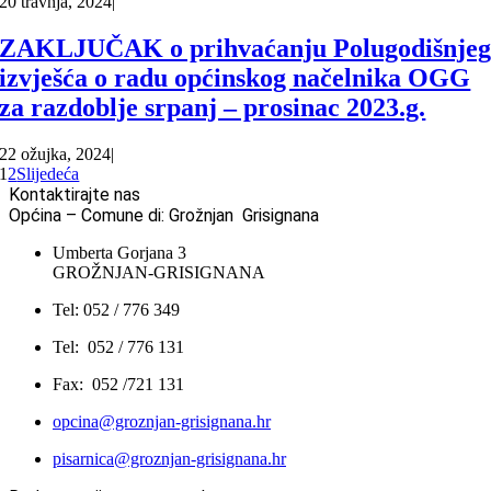
20 travnja, 2024
|
ZAKLJUČAK o prihvaćanju Polugodišnje
izvješća o radu općinskog načelnika OGG
za razdoblje srpanj – prosinac 2023.g.
22 ožujka, 2024
|
1
2
Slijedeća
Kontaktirajte nas
Općina – Comune di: Grožnjan Grisignana
Umberta Gorjana 3
GROŽNJAN-GRISIGNANA
Tel: 052 / 776 349
Tel: 052 / 776 131
Fax: 052 /721 131
opcina@groznjan-grisignana.hr
pisarnica@groznjan-grisignana.hr