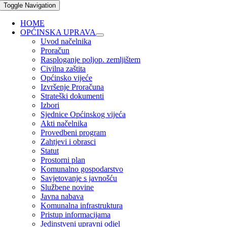
Toggle Navigation
HOME
OPĆINSKA UPRAVA
Uvod načelnika
Proračun
Rasploganje poljop. zemljištem
Civilna zaštita
Općinsko vijeće
Izvršenje Proračuna
Strateški dokumenti
Izbori
Sjednice Općinskog vijeća
Akti načelnika
Provedbeni program
Zahtjevi i obrasci
Statut
Prostorni plan
Komunalno gospodarstvo
Savjetovanje s javnošću
Službene novine
Javna nabava
Komunalna infrastruktura
Pristup informacijama
Jedinstveni upravni odjel