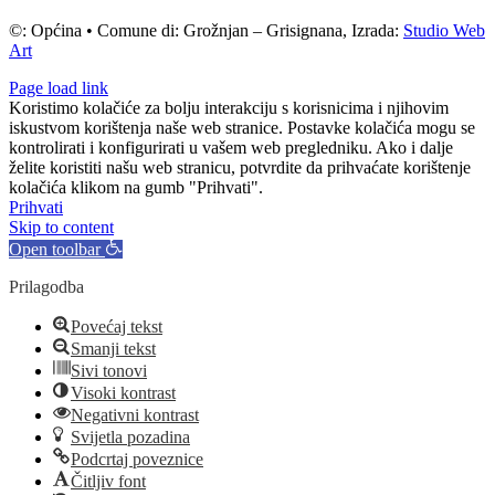
©: Općina • Comune di: Grožnjan – Grisignana, Izrada:
Studio Web
Art
Page load link
Koristimo kolačiće za bolju interakciju s korisnicima i njihovim
iskustvom korištenja naše web stranice. Postavke kolačića mogu se
kontrolirati i konfigurirati u vašem web pregledniku. Ako i dalje
želite koristiti našu web stranicu, potvrdite da prihvaćate korištenje
kolačića klikom na gumb "Prihvati".
Prihvati
Skip to content
Open toolbar
Prilagodba
Povećaj tekst
Smanji tekst
Sivi tonovi
Visoki kontrast
Negativni kontrast
Svijetla pozadina
Podcrtaj poveznice
Čitljiv font