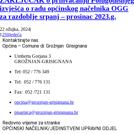
ZAKLJUČAK o prihvaćanju Polugodišnje
izvješća o radu općinskog načelnika OGG
za razdoblje srpanj – prosinac 2023.g.
22 ožujka, 2024
|
1
2
Slijedeća
Kontaktirajte nas
Općina – Comune di: Grožnjan Grisignana
Umberta Gorjana 3
GROŽNJAN-GRISIGNANA
Tel: 052 / 776 349
Tel: 052 / 776 131
Fax: 052 /721 131
opcina@groznjan-grisignana.hr
pisarnica@groznjan-grisignana.hr
Redovno vrijeme za stranke
OPĆINSKI NAČELNIK/JEDINSTVENI UPRAVNI ODJEL