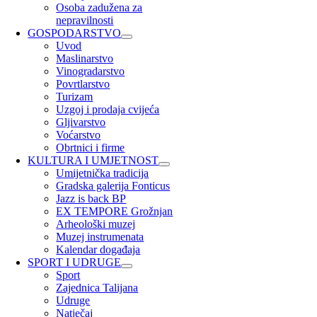
Osoba zadužena za
nepravilnosti
GOSPODARSTVO
Uvod
Maslinarstvo
Vinogradarstvo
Povrtlarstvo
Turizam
Uzgoj i prodaja cvijeća
Gljivarstvo
Voćarstvo
Obrtnici i firme
KULTURA I UMJETNOST
Umijetnička tradicija
Gradska galerija Fonticus
Jazz is back BP
EX TEMPORE Grožnjan
Arheološki muzej
Muzej instrumenata
Kalendar događaja
SPORT I UDRUGE
Sport
Zajednica Talijana
Udruge
Natječaj