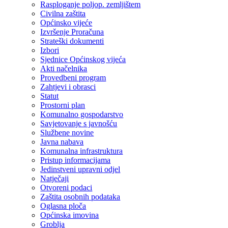
Rasploganje poljop. zemljištem
Civilna zaštita
Općinsko vijeće
Izvršenje Proračuna
Strateški dokumenti
Izbori
Sjednice Općinskog vijeća
Akti načelnika
Provedbeni program
Zahtjevi i obrasci
Statut
Prostorni plan
Komunalno gospodarstvo
Savjetovanje s javnošću
Službene novine
Javna nabava
Komunalna infrastruktura
Pristup informacijama
Jedinstveni upravni odjel
Natječaji
Otvoreni podaci
Zaštita osobnih podataka
Oglasna ploča
Općinska imovina
Groblja