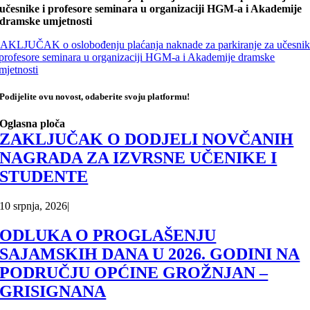
učesnike i profesore seminara u organizaciji HGM-a i Akademije
dramske umjetnosti
AKLJUČAK o oslobođenju plaćanja naknade za parkiranje za učesni
 profesore seminara u organizaciji HGM-a i Akademije dramske
mjetnosti
Podijelite ovu novost, odaberite svoju platformu!
Oglasna ploča
ZAKLJUČAK O DODJELI NOVČANIH
NAGRADA ZA IZVRSNE UČENIKE I
STUDENTE
10 srpnja, 2026
|
ODLUKA O PROGLAŠENJU
SAJAMSKIH DANA U 2026. GODINI NA
PODRUČJU OPĆINE GROŽNJAN –
GRISIGNANA