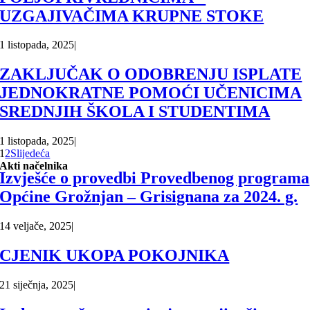
UZGAJIVAČIMA KRUPNE STOKE
1 listopada, 2025
|
ZAKLJUČAK O ODOBRENJU ISPLATE
JEDNOKRATNE POMOĆI UČENICIMA
SREDNJIH ŠKOLA I STUDENTIMA
1 listopada, 2025
|
1
2
Slijedeća
Akti načelnika
Izvješće o provedbi Provedbenog programa
Općine Grožnjan – Grisignana za 2024. g.
14 veljače, 2025
|
CJENIK UKOPA POKOJNIKA
21 siječnja, 2025
|