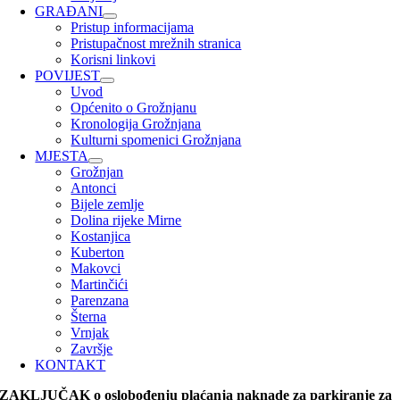
GRAĐANI
Pristup informacijama
Pristupačnost mrežnih stranica
Korisni linkovi
POVIJEST
Uvod
Općenito o Grožnjanu
Kronologija Grožnjana
Kulturni spomenici Grožnjana
MJESTA
Grožnjan
Antonci
Bijele zemlje
Dolina rijeke Mirne
Kostanjica
Kuberton
Makovci
Martinčići
Parenzana
Šterna
Vrnjak
Završje
KONTAKT
ZAKLJUČAK o oslobođenju plaćanja naknade za parkiranje za