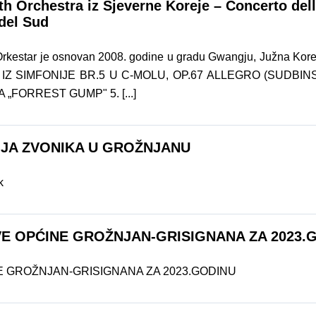
Orchestra iz Sjeverne Koreje – Concerto del
del Sud
ti. Orkestar je osnovan 2008. godine u gradu Gwangju, Južna 
K IZ SIMFONIJE BR.5 U C-MOLU, OP.67 ALLEGRO (SUDBI
A „FORREST GUMP" 5. [...]
IJA ZVONIKA U GROŽNJANU
k
AVE OPĆINE GROŽNJAN-GRISIGNANA ZA 2023.
NE GROŽNJAN-GRISIGNANA ZA 2023.GODINU