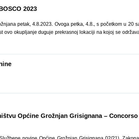
 BOSCO 2023
jana petak, 4.8.2023. Ovoga petka, 4.8., s početkom u 20 sa
t ovo okupljanje duguje prekrasnoj lokaciji na kojoj se održava
nine
ništvu Općine Grožnjan Grisignana – Concorso s
“Službene novine Općine Grožnjan Grisignana 02/21), Zakona