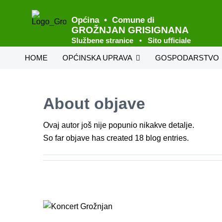
Skip
to
Općina • Comune di
GROŽNJAN GRISIGNANA
content
Službene stranice • Sito ufficiale
HOME
OPĆINSKA UPRAVA
GOSPODARSTVO
Uvod načelnika
Uvod
Proračun
Vinogradarstvo
About
objave
Općinsko vijeće
Izvršenje Pror
Turizam
Sjednice Općinskog vijeća
Akti načelnika
Ovaj autor još nije popunio nikakve detalje.
Gljivarstvo
So far objave has created 18 blog entries.
Statut
Prostorni plan
Obrtnici i firme
Službene novine
Javna nabava
Jedinstveni upravni odjel
Natječaji
Oglasna ploča
Općinska imovi