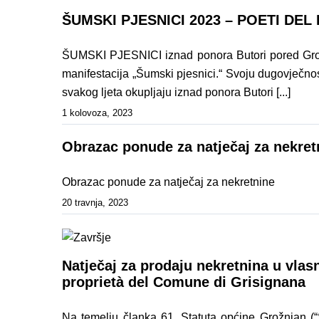
ŠUMSKI PJESNICI 2023 – POETI DEL
ŠUMSKI PJESNICI iznad ponora Butori pored Grožn
manifestacija „Šumski pjesnici.“ Svoju dugovječnos
svakog ljeta okupljaju iznad ponora Butori [...]
1 kolovoza, 2023
Obrazac ponude za natječaj za nekret
Obrazac ponude za natječaj za nekretnine
20 travnja, 2023
Natječaj za prodaju nekretnina u vlas
proprietà del Comune di Grisignana
Na temelju članka 61. Statuta općine Grožnjan (