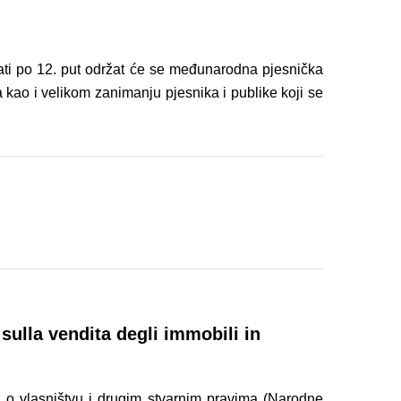
ti po 12. put održat će se međunarodna pjesnička
 kao i velikom zanimanju pjesnika i publike koji se
ulla vendita degli immobili in
 o vlasništvu i drugim stvarnim pravima (Narodne