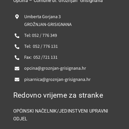
GRAĐANI
Općina – Comune di: Grožnjan Grisignana
Umberta Gorjana 3
POVIJEST
GROŽNJAN-GRISIGNANA
Tel: 052 / 776 349
MJESTA
Tel: 052 / 776 131
Fax: 052 /721 131
KONTAKT
opcina@groznjan-grisignana.hr
pisarnica@groznjan-grisignana.hr
Redovno vrijeme za stranke
OPĆINSKI NAČELNIK/JEDINSTVENI UPRAVNI
ODJEL