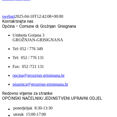
swebart
2025-04-10T12:42:08+00:00
Kontaktirajte nas
Općina – Comune di: Grožnjan Grisignana
Umberta Gorjana 3
GROŽNJAN-GRISIGNANA
Tel: 052 / 776 349
Tel: 052 / 776 131
Fax: 052 /721 131
opcina@groznjan-grisignana.hr
pisarnica@groznjan-grisignana.hr
Redovno vrijeme za stranke
OPĆINSKI NAČELNIK/JEDINSTVENI UPRAVNI ODJEL
ponedjeljak
8:30-13:30
utorak
15:00-17:00