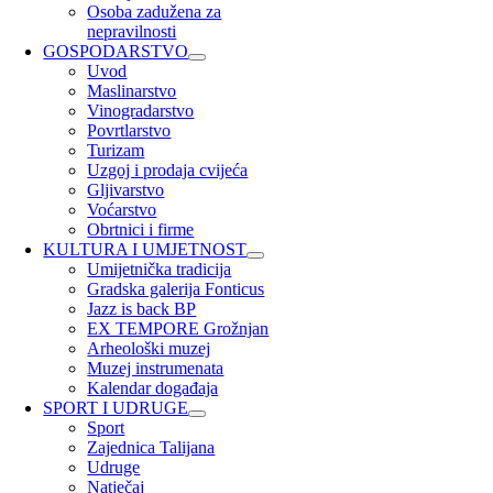
Osoba zadužena za
nepravilnosti
GOSPODARSTVO
Uvod
Maslinarstvo
Vinogradarstvo
Povrtlarstvo
Turizam
Uzgoj i prodaja cvijeća
Gljivarstvo
Voćarstvo
Obrtnici i firme
KULTURA I UMJETNOST
Umijetnička tradicija
Gradska galerija Fonticus
Jazz is back BP
EX TEMPORE Grožnjan
Arheološki muzej
Muzej instrumenata
Kalendar događaja
SPORT I UDRUGE
Sport
Zajednica Talijana
Udruge
Natječaj