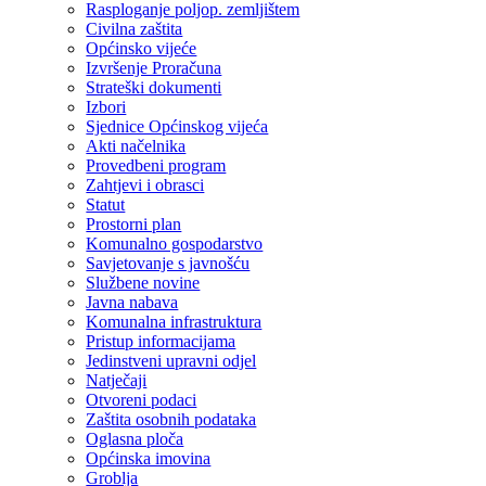
Rasploganje poljop. zemljištem
Civilna zaštita
Općinsko vijeće
Izvršenje Proračuna
Strateški dokumenti
Izbori
Sjednice Općinskog vijeća
Akti načelnika
Provedbeni program
Zahtjevi i obrasci
Statut
Prostorni plan
Komunalno gospodarstvo
Savjetovanje s javnošću
Službene novine
Javna nabava
Komunalna infrastruktura
Pristup informacijama
Jedinstveni upravni odjel
Natječaji
Otvoreni podaci
Zaštita osobnih podataka
Oglasna ploča
Općinska imovina
Groblja