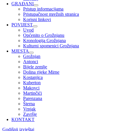
GRAĐANI
Pristup informacijama
Pristupačnost mrežnih stranica
Korisni linkovi
POVIJEST
Uvod
Općenito o Grožnjanu
Kronologija Grožnjana
Kulturni spomenici Grožnjana
MJESTA
Grožnjan
Antonci
Bijele zemlje
Dolina rijeke Mirne
Kostanjica
Kuberton
Makovci
Martinčići
Parenzana
Šterna
Vrnjak
Završje
KONTAKT
Godišnji izvještaj