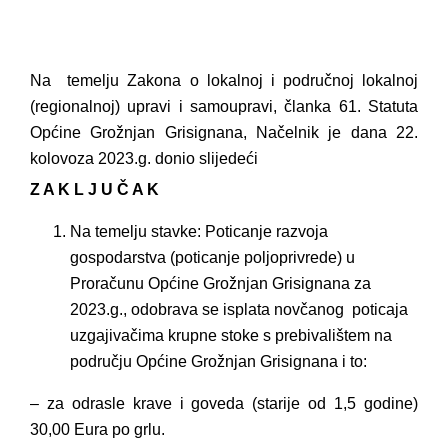
Na
temelju Zakona o lokalnoj i područnoj lokalnoj
(regionalnoj) upravi i samoupravi, članka 61. Statuta
Općine Grožnjan Grisignana, Načelnik je dana 22.
kolovoza 2023.g. donio slijedeći
Z A K L J U Č A K
Na temelju stavke: Poticanje razvoja
gospodarstva (poticanje poljoprivrede) u
Proračunu Općine Grožnjan Grisignana za
2023.g., odobrava se isplata novčanog
poticaja
uzgajivačima krupne stoke s prebivalištem na
području Općine Grožnjan Grisignana i to:
– za odrasle krave i goveda (starije od 1,5 godine)
30,00 Eura po grlu.