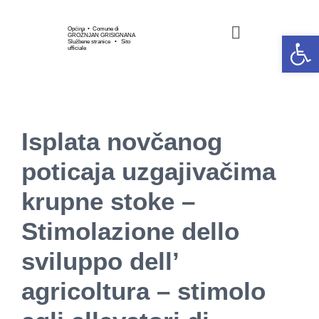
Skip
to
Općina • Comune di
Open 
GROŽNJAN GRISIGNANA
Toggle
Službene stranice • Sito
content
ufficiale
Navigation
HOME
OPĆINSKA UPRAVA
Isplata novčanog
poticaja uzgajivačima
GOSPODARSTVO
krupne stoke –
Stimolazione dello
KULTURA I UMJETNOS
sviluppo dell’
SPORT I UDRUGE
agricoltura – stimolo