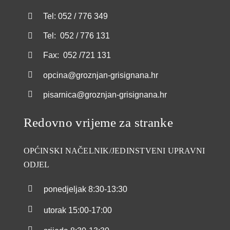
Tel: 052 / 776 349
Tel: 052 / 776 131
Fax: 052 /721 131
opcina@groznjan-grisignana.hr
pisarnica@groznjan-grisignana.hr
Redovno vrijeme za stranke
OPĆINSKI NAČELNIK/JEDINSTVENI UPRAVNI
ODJEL
ponedjeljak
8:30-13:30
utorak
15:00-17:00