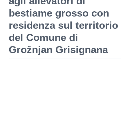
agli allevatori di
GRAĐANI
bestiame grosso con
POVIJEST
residenza sul territorio
del Comune di
MJESTA
Grožnjan Grisignana
KONTAKT