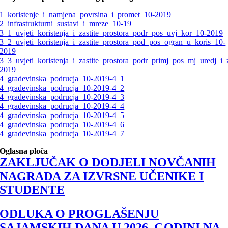
1_koristenje_i_namjena_povrsina_i_promet_10-2019
2_infrastrukturni_sustavi_i_mreze_10-19
3_1_uvjeti_koristenja_i_zastite_prostora_podr_pos_uvj_kor_10-2019
3_2_uvjeti_koristenja_i_zastite_prostora_pod_pos_ogran_u_koris_10-
2019
3_3_uvjeti_koristenja_i_zastite_prostora_podr_primj_pos_mj_uredj_i_
2019
4_gradevinska_podrucja_10-2019-4_1
4_gradevinska_podrucja_10-2019-4_2
4_gradevinska_podrucja_10-2019-4_3
4_gradevinska_podrucja_10-2019-4_4
4_gradevinska_podrucja_10-2019-4_5
4_gradevinska_podrucja_10-2019-4_6
4_gradevinska_podrucja_10-2019-4_7
Oglasna ploča
ZAKLJUČAK O DODJELI NOVČANIH
NAGRADA ZA IZVRSNE UČENIKE I
STUDENTE
ODLUKA O PROGLAŠENJU
SAJAMSKIH DANA U 2026. GODINI NA