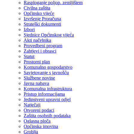
Rasploganje poljop. zemljištem
Civilna zaštita
Općinsko vijeće
Izvršenje Proračuna
Strateški dokumenti
Izbori
Sjednice Općinskog vijeća
Akti načelnika
Provedbeni program
Zahtjevi i obrasci
Statut
Prostorni plan
Komunalno gospodarstvo
Savjetovanje s javnošću
Službene novine
Javna nabava
Komunalna infrastruktura
Pristup informacijama
Jedinstveni upravni odjel
Natječaji
Otvoreni podaci
Zaštita osobnih podataka
Oglasna ploča
Općinska imovina
Groblja