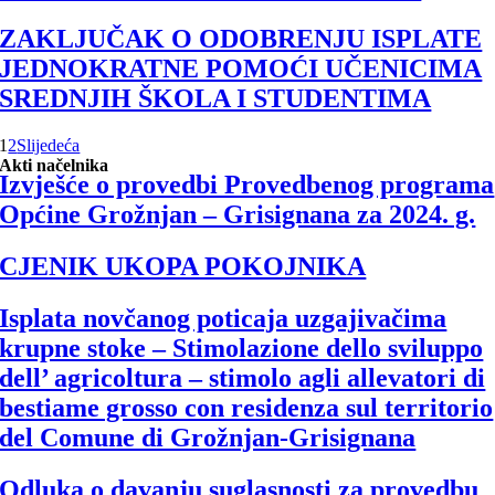
ZAKLJUČAK O ODOBRENJU ISPLATE
JEDNOKRATNE POMOĆI UČENICIMA
SREDNJIH ŠKOLA I STUDENTIMA
1
2
Slijedeća
Akti načelnika
Izvješće o provedbi Provedbenog programa
Općine Grožnjan – Grisignana za 2024. g.
CJENIK UKOPA POKOJNIKA
Isplata novčanog poticaja uzgajivačima
krupne stoke – Stimolazione dello sviluppo
dell’ agricoltura – stimolo agli allevatori di
bestiame grosso con residenza sul territorio
del Comune di Grožnjan-Grisignana
Odluka o davanju suglasnosti za provedbu