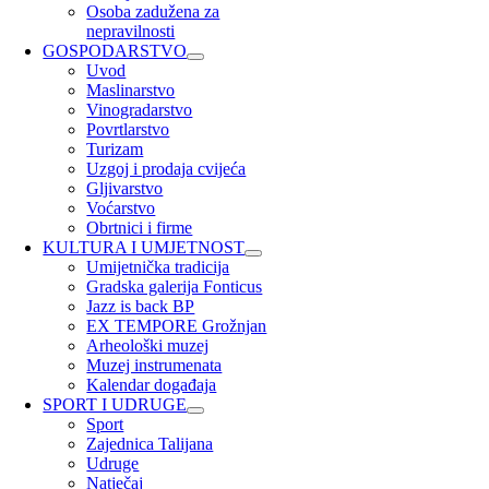
Osoba zadužena za
nepravilnosti
GOSPODARSTVO
Uvod
Maslinarstvo
Vinogradarstvo
Povrtlarstvo
Turizam
Uzgoj i prodaja cvijeća
Gljivarstvo
Voćarstvo
Obrtnici i firme
KULTURA I UMJETNOST
Umijetnička tradicija
Gradska galerija Fonticus
Jazz is back BP
EX TEMPORE Grožnjan
Arheološki muzej
Muzej instrumenata
Kalendar događaja
SPORT I UDRUGE
Sport
Zajednica Talijana
Udruge
Natječaj