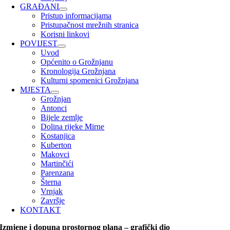
GRAĐANI
Pristup informacijama
Pristupačnost mrežnih stranica
Korisni linkovi
POVIJEST
Uvod
Općenito o Grožnjanu
Kronologija Grožnjana
Kulturni spomenici Grožnjana
MJESTA
Grožnjan
Antonci
Bijele zemlje
Dolina rijeke Mirne
Kostanjica
Kuberton
Makovci
Martinčići
Parenzana
Šterna
Vrnjak
Završje
KONTAKT
Izmjene i dopuna prostornog plana – grafički dio