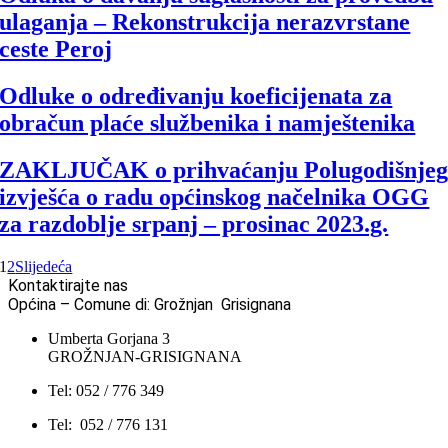
ulaganja – Rekonstrukcija nerazvrstane
ceste Peroj
Odluke o određivanju koeficijenata za
obračun plaće službenika i namještenika
ZAKLJUČAK o prihvaćanju Polugodišnje
izvješća o radu općinskog načelnika OGG
za razdoblje srpanj – prosinac 2023.g.
1
2
Slijedeća
Kontaktirajte nas
Općina – Comune di: Grožnjan Grisignana
Umberta Gorjana 3
GROŽNJAN-GRISIGNANA
Tel: 052 / 776 349
Tel: 052 / 776 131