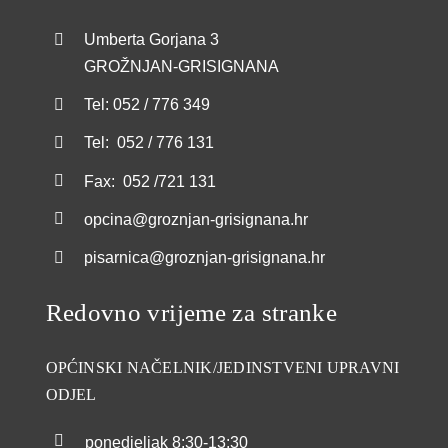
GRAĐANI
Umberta Gorjana 3
GROŽNJAN-GRISIGNANA
POVIJEST
Tel: 052 / 776 349
MJESTA
Tel: 052 / 776 131
Fax: 052 /721 131
KONTAKT
opcina@groznjan-grisignana.hr
pisarnica@groznjan-grisignana.hr
Redovno vrijeme za stranke
OPĆINSKI NAČELNIK/JEDINSTVENI UPRAVNI
ODJEL
ponedjeljak
8:30-13:30