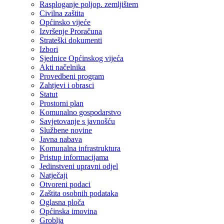
Rasploganje poljop. zemljištem
Civilna zaštita
Općinsko vijeće
Izvršenje Proračuna
Strateški dokumenti
Izbori
Sjednice Općinskog vijeća
Akti načelnika
Provedbeni program
Zahtjevi i obrasci
Statut
Prostorni plan
Komunalno gospodarstvo
Savjetovanje s javnošću
Službene novine
Javna nabava
Komunalna infrastruktura
Pristup informacijama
Jedinstveni upravni odjel
Natječaji
Otvoreni podaci
Zaštita osobnih podataka
Oglasna ploča
Općinska imovina
Groblja