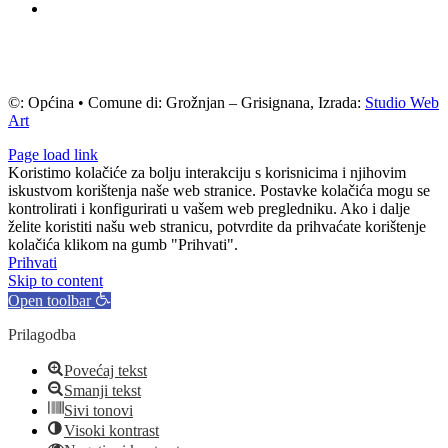
©: Općina • Comune di: Grožnjan – Grisignana, Izrada:
Studio Web
Art
Page load link
Koristimo kolačiće za bolju interakciju s korisnicima i njihovim
iskustvom korištenja naše web stranice. Postavke kolačića mogu se
kontrolirati i konfigurirati u vašem web pregledniku. Ako i dalje
želite koristiti našu web stranicu, potvrdite da prihvaćate korištenje
kolačića klikom na gumb "Prihvati".
Prihvati
Skip to content
Open toolbar
Prilagodba
Povećaj tekst
Smanji tekst
Sivi tonovi
Visoki kontrast