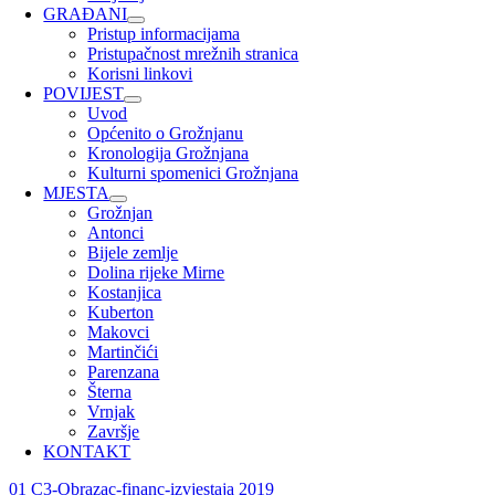
GRAĐANI
Pristup informacijama
Pristupačnost mrežnih stranica
Korisni linkovi
POVIJEST
Uvod
Općenito o Grožnjanu
Kronologija Grožnjana
Kulturni spomenici Grožnjana
MJESTA
Grožnjan
Antonci
Bijele zemlje
Dolina rijeke Mirne
Kostanjica
Kuberton
Makovci
Martinčići
Parenzana
Šterna
Vrnjak
Završje
KONTAKT
01 C3-Obrazac-financ-izvjestaja 2019