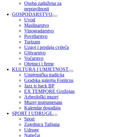
Osoba zadužena za
nepravilnosti
GOSPODARSTVO
Uvod
Maslinarstvo
Vinogradarstvo
Povrtlarstvo
Turizam
Uzgoj i prodaja cvijeća
Gljivarstvo
Voćarstvo
Obrtnici i firme
KULTURA I UMJETNOST
Umijetnička tradicija
Gradska galerija Fonticus
Jazz is back BP
EX TEMPORE Grožnjan
Arheološki muzej
Muzej instrumenata
Kalendar događaja
SPORT I UDRUGE
Sport
Zajednica Talijana
Udruge
Natječaj