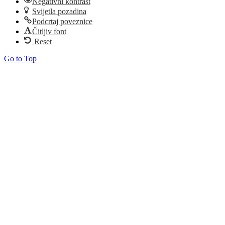
Negativni kontrast
Svijetla pozadina
Podcrtaj poveznice
Čitljiv font
Reset
Go to Top