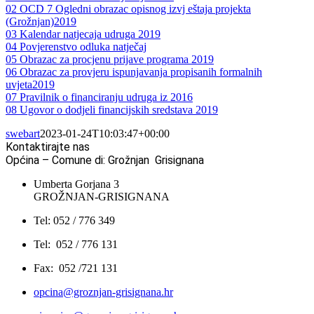
02 OCD 7 Ogledni obrazac opisnog izvj eštaja projekta
(Grožnjan)2019
03 Kalendar natjecaja udruga 2019
04 Povjerenstvo odluka natječaj
05 Obrazac za procjenu prijave programa 2019
06 Obrazac za provjeru ispunjavanja propisanih formalnih
uvjeta2019
07 Pravilnik o financiranju udruga iz 2016
08 Ugovor o dodjeli financijskih sredstava 2019
swebart
2023-01-24T10:03:47+00:00
Kontaktirajte nas
Općina – Comune di: Grožnjan Grisignana
Umberta Gorjana 3
GROŽNJAN-GRISIGNANA
Tel: 052 / 776 349
Tel: 052 / 776 131
Fax: 052 /721 131
opcina@groznjan-grisignana.hr