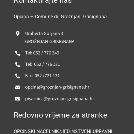
Kontaktirajte nas
GRAĐANI
Općina – Comune di: Grožnjan Grisignana
POVIJEST
Umberta Gorjana 3
MJESTA
GROŽNJAN-GRISIGNANA
Tel: 052 / 776 349
KONTAKT
Tel: 052 / 776 131
Fax: 052 /721 131
opcina@groznjan-grisignana.hr
pisarnica@groznjan-grisignana.hr
Redovno vrijeme za stranke
OPĆINSKI NAČELNIK/JEDINSTVENI UPRAVNI