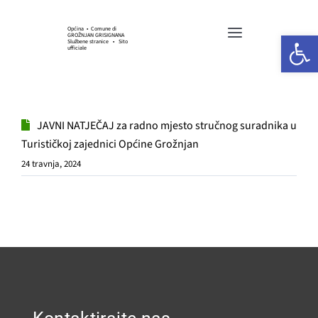
Skip
to
Općina • Comune di
Open 
GROŽNJAN GRISIGNANA
Toggle
content
Službene stranice • Sito
ufficiale
Navigation
HOME
JAVNI NATJEČAJ za radno mjesto stručnog suradnika u
OPĆINSKA UPRAVA
Turističkoj zajednici Općine Grožnjan
24 travnja, 2024
GOSPODARSTVO
KULTURA I UMJETNOST
SPORT I UDRUGE