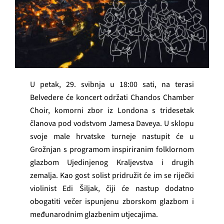
GRAĐANI
POVIJEST
MJESTA
U petak, 29. svibnja u 18:00 sati, na terasi
Belvedere će koncert održati Chandos Chamber
KONTAKT
Choir, komorni zbor iz Londona s tridesetak
članova pod vodstvom Jamesa Daveya. U sklopu
svoje male hrvatske turneje nastupit će u
Grožnjan s programom inspiriranim folklornom
glazbom Ujedinjenog Kraljevstva i drugih
zemalja. Kao gost solist pridružit će im se riječki
violinist Edi Šiljak, čiji će nastup dodatno
obogatiti večer ispunjenu zborskom glazbom i
međunarodnim glazbenim utjecajima.