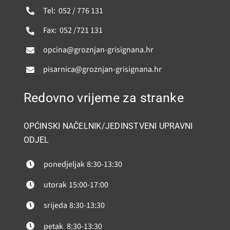
Tel: 052 / 776 131
Fax: 052 /721 131
opcina@groznjan-grisignana.hr
pisarnica@groznjan-grisignana.hr
Redovno vrijeme za stranke
OPĆINSKI NAČELNIK/JEDINSTVENI UPRAVNI
ODJEL
ponedjeljak
8:30-13:30
utorak
15:00-17:00
srijeda
8:30-13:30
petak
8:30-13:30