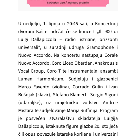
U nedjelju, 1. lipnja u 20:45 sati, u Koncertnoj
dvorani Kaštel održat će se koncert „Il ’900 di
Luigi Dallapiccola – radici istriane, orizzonti
universali“, u suradnji udruga Gramophone i
Nuovo Accordo. Na koncertu nastupaju Corale
Nuovo Accordo, Coro Liceo Oberdan, Anakrousis
Vocal Group, Coro T te instrumentalni ansambl
Lumen Harmonicum. Sudjeluju i glazbenici
Marco Favento (violina), Corrado Gulin i Ivan
Bošnjak (klavir), Stefano Klamert i Sergio Sigoni
(udaraljke), uz umjetničko vodstvo Andree
Mistara te sudjelovanje Marija Ruffinija. Program
je posvećen stvaralaštvu skladatelja Luigija
Dallapiccole, istaknute figure glazbe 20. stoljeća
čiji opus povezuje istarske korijene i univerzalni