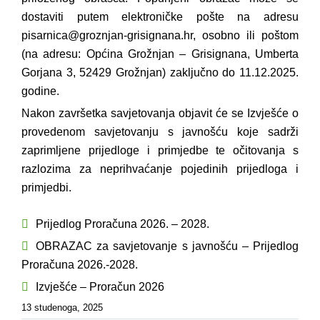
GRAĐANI
dostaviti putem elektroničke pošte na adresu
pisarnica@groznjan-grisignana.hr
, osobno ili poštom
POVIJEST
(na adresu: Općina Grožnjan – Grisignana, Umberta
Gorjana 3, 52429 Grožnjan) zaključno do 11.12.2025.
godine.
MJESTA
Nakon završetka savjetovanja objavit će se Izvješće o
provedenom savjetovanju s javnošću koje sadrži
KONTAKT
zaprimljene prijedloge i primjedbe te očitovanja s
razlozima za neprihvaćanje pojedinih prijedloga i
primjedbi.
Prijedlog Proračuna 2026. – 2028.
OBRAZAC za savjetovanje s javnošću – Prijedlog
Proračuna 2026.-2028.
Izvješće – Proračun 2026
13 studenoga, 2025