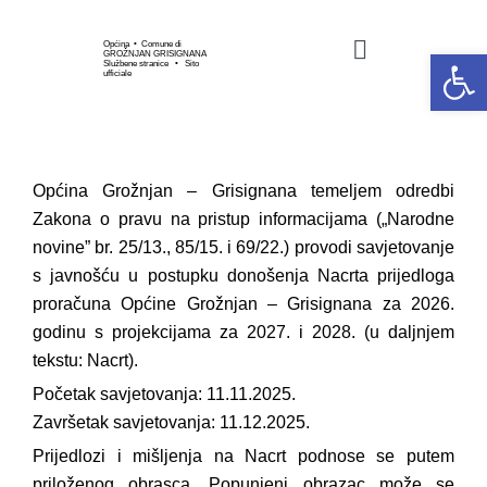
Skip
to
Općina • Comune di
Open 
GROŽNJAN GRISIGNANA
Toggle
Službene stranice • Sito
content
ufficiale
Navigation
HOME
Općina Grožnjan – Grisignana temeljem odredbi
OPĆINSKA UPRAVA
Zakona o pravu na pristup informacijama („Narodne
novine” br. 25/13., 85/15. i 69/22.) provodi savjetovanje
GOSPODARSTVO
s javnošću u postupku donošenja Nacrta prijedloga
proračuna Općine Grožnjan – Grisignana za 2026.
godinu s projekcijama za 2027. i 2028. (u daljnjem
KULTURA I UMJETNOS
tekstu: Nacrt).
Početak savjetovanja: 11.11.2025.
SPORT I UDRUGE
Završetak savjetovanja: 11.12.2025.
Prijedlozi i mišljenja na Nacrt podnose se putem
priloženog obrasca. Popunjeni obrazac može se