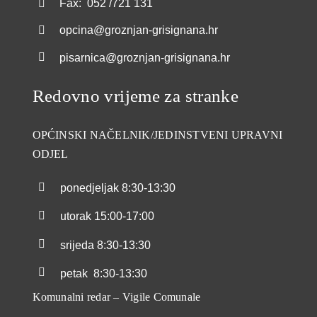
Fax: 052 /721 131
opcina@groznjan-grisignana.hr
pisarnica@groznjan-grisignana.hr
Redovno vrijeme za stranke
OPĆINSKI NAČELNIK/JEDINSTVENI UPRAVNI
ODJEL
ponedjeljak
8:30-13:30
utorak
15:00-17:00
srijeda
8:30-13:30
petak
8:30-13:30
Komunalni redar – Vigile Comunale