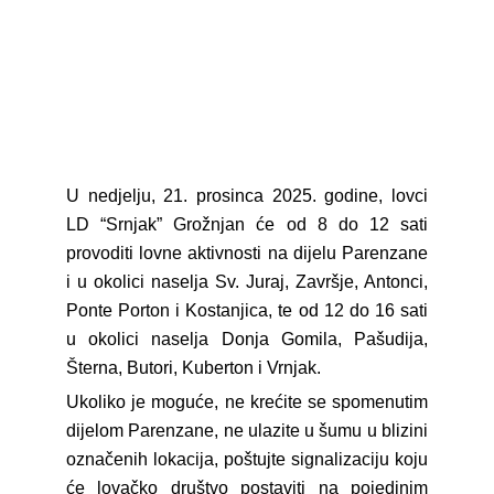
GRAĐANI
POVIJEST
MJESTA
U nedjelju, 21. prosinca 2025. godine, lovci
KONTAKT
LD “Srnjak” Grožnjan će od 8 do 12 sati
provoditi lovne aktivnosti na dijelu Parenzane
i u okolici naselja Sv. Juraj, Završje, Antonci,
Ponte Porton i Kostanjica, te od 12 do 16 sati
u okolici naselja Donja Gomila, Pašudija,
Šterna, Butori, Kuberton i Vrnjak.
Ukoliko je moguće, ne krećite se spomenutim
dijelom Parenzane, ne ulazite u šumu u blizini
označenih lokacija, poštujte signalizaciju koju
će lovačko društvo postaviti na pojedinim