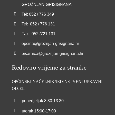
GROŽNJAN-GRISIGNANA
Tel: 052 / 776 349
Tel: 052 / 776 131
Fax: 052 /721 131
opcina@groznjan-grisignana.hr
pisarnica@groznjan-grisignana.hr
Redovno vrijeme za stranke
OPĆINSKI NAČELNIK/JEDINSTVENI UPRAVNI
ODJEL
ponedjeljak
8:30-13:30
utorak
15:00-17:00