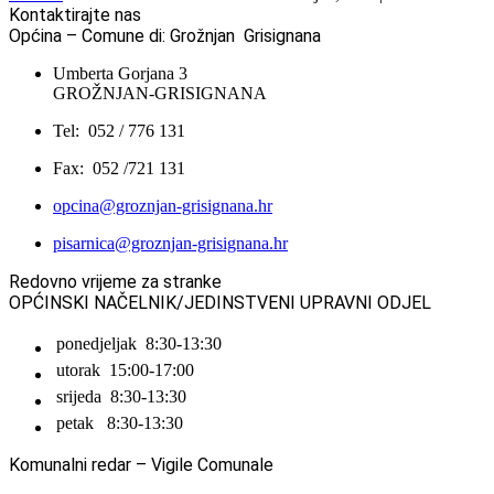
Kontaktirajte nas
Općina – Comune di: Grožnjan Grisignana
Umberta Gorjana 3
GROŽNJAN-GRISIGNANA
Tel: 052 / 776 131
Fax: 052 /721 131
opcina@groznjan-grisignana.hr
pisarnica@groznjan-grisignana.hr
Redovno vrijeme za stranke
OPĆINSKI NAČELNIK/JEDINSTVENI UPRAVNI ODJEL
ponedjeljak
8:30-13:30
utorak
15:00-17:00
srijeda
8:30-13:30
petak
8:30-13:30
Komunalni redar – Vigile Comunale