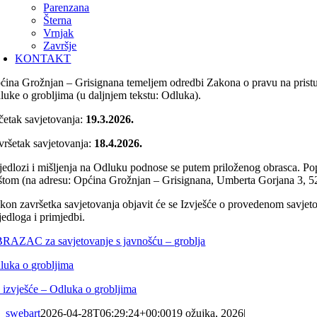
Parenzana
Šterna
Vrnjak
Završje
KONTAKT
ćina Grožnjan – Grisignana temeljem odredbi Zakona o pravu na pristup
luke o grobljima (u daljnjem tekstu: Odluka).
četak savjetovanja:
19.3.2026.
vršetak savjetovanja:
18.4.2026.
ijedlozi i mišljenja na Odluku podnose se putem priloženog obrasca. Po
štom (na adresu: Općina Grožnjan – Grisignana, Umberta Gorjana 3, 5
kon završetka savjetovanja objavit će se Izvješće o provedenom savjetov
jedloga i primjedbi.
RAZAC za savjetovanje s javnošću – groblja
luka o grobljima
_izvješće – Odluka o grobljima
swebart
2026-04-28T06:29:24+00:00
19 ožujka, 2026
|