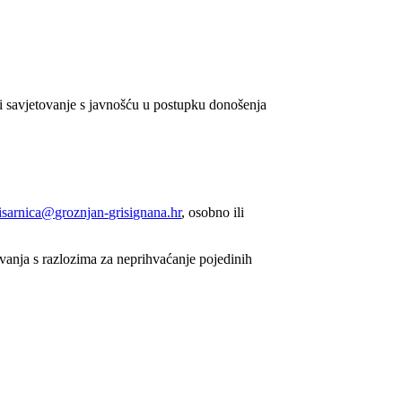
i savjetovanje s javnošću u postupku donošenja
isarnica@groznjan-grisignana.hr
, osobno ili
ovanja s razlozima za neprihvaćanje pojedinih