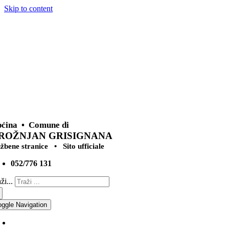
Skip to content
ćina • Comune di
ROŽNJAN GRISIGNANA
užbene stranice • Sito ufficiale
052/776 131
ži...
oggle Navigation