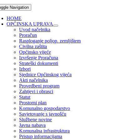
oggle Navigation
HOME
OPĆINSKA UPRAVA
Uvod načelnika
Proračun
Rasploganje poljop. zemljištem
Civilna zaštita
Općinsko vijeće
Izvršenje Proračuna
Strateški dokumenti
Izbori
Sjednice Općinskog vijeća
Akti načelnika
Provedbeni program
Zahtjevi i obrasci
Statut
Prostorni plan
Komunalno gospodarstvo
Savjetovanje s javnošću
Službene novine
Javna nabava
Komunalna infrastruktura
Pristup informacijama