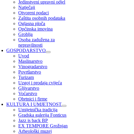
Jedinstveni upravni odjel
Natječaji
Otvoreni podaci
Zaštita osobnih podataka
Oglasna ploča
Općinska imovina
Groblja
Osoba zadužena za
nepravilnosti
GOSPODARSTVO
Uvod
Maslinarstvo
Vinogradarstvo
Povrtlarstvo
Turizam
Uzgoj i prodaja cvijeća
Gljivarstvo
Voćarstvo
Obrtnici i firme
KULTURA I UMJETNOST
Umijetnička tradicija
Gradska galerija Fonticus
Jazz is back BP
EX TEMPORE Grožnjan
Arheološki muzej