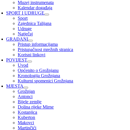
Muzej instrumenata
Kalendar događaja
SPORT I UDRUGE
Sport
Zajednica Talijana
Udruge
Natječaj
GRAĐANI
Pristup informacijama
Pristupačnost mrežnih stranica
Korisni linkovi
POVIJEST
Uvod
Općenito o Grožnjanu
Kronologija Grožnjana
Kulturni spomenici Grožnjana
MJESTA
Grožnjan
Antonci
Bijele zemlje
Dolina rijeke Mirne
Kostanjica
Kuberton
Makovci
Martinčići