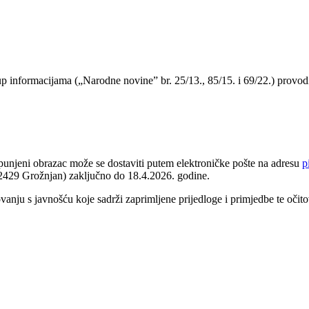
 informacijama („Narodne novine” br. 25/13., 85/15. i 69/22.) provod
punjeni obrazac može se dostaviti putem elektroničke pošte na adresu
p
2429 Grožnjan) zaključno do 18.4.2026. godine.
anju s javnošću koje sadrži zaprimljene prijedloge i primjedbe te očit