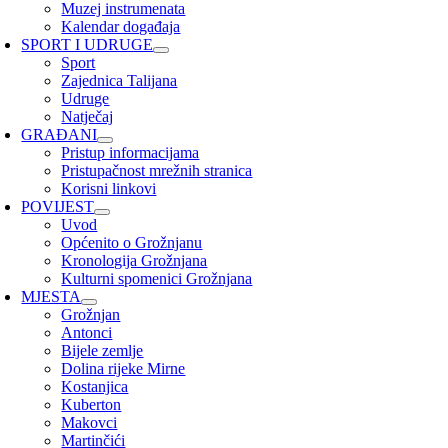
Muzej instrumenata
Kalendar događaja
SPORT I UDRUGE
Sport
Zajednica Talijana
Udruge
Natječaj
GRAĐANI
Pristup informacijama
Pristupačnost mrežnih stranica
Korisni linkovi
POVIJEST
Uvod
Općenito o Grožnjanu
Kronologija Grožnjana
Kulturni spomenici Grožnjana
MJESTA
Grožnjan
Antonci
Bijele zemlje
Dolina rijeke Mirne
Kostanjica
Kuberton
Makovci
Martinčići