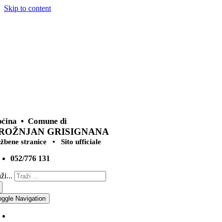
Skip to content
ćina • Comune di
ROŽNJAN GRISIGNANA
užbene stranice • Sito ufficiale
052/776 131
ži...
oggle Navigation