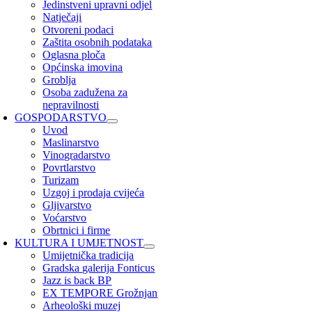
Jedinstveni upravni odjel
Natječaji
Otvoreni podaci
Zaštita osobnih podataka
Oglasna ploča
Općinska imovina
Groblja
Osoba zadužena za
nepravilnosti
GOSPODARSTVO
Uvod
Maslinarstvo
Vinogradarstvo
Povrtlarstvo
Turizam
Uzgoj i prodaja cvijeća
Gljivarstvo
Voćarstvo
Obrtnici i firme
KULTURA I UMJETNOST
Umijetnička tradicija
Gradska galerija Fonticus
Jazz is back BP
EX TEMPORE Grožnjan
Arheološki muzej