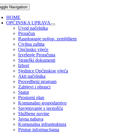
oggle Navigation
HOME
OPĆINSKA UPRAVA
Uvod načelnika
Proračun
Rasploganje poljop. zemljištem
Civilna zaštita
Općinsko vijeće
Izvršenje Proračuna
Strateški dokumenti
Izbori
Sjednice Općinskog vijeća
Akti načelnika
Provedbeni program
Zahtjevi i obrasci
Statut
Prostorni plan
Komunalno gospodarstvo
Savjetovanje s javnošću
Službene novine
Javna nabava
Komunalna infrastruktura
Pristup informacijama