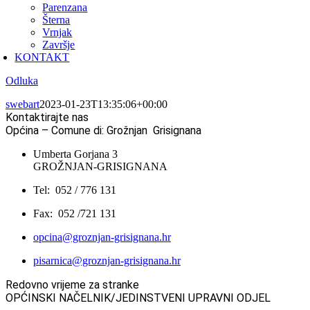
Parenzana
Šterna
Vrnjak
Završje
KONTAKT
Odluka
swebart
2023-01-23T13:35:06+00:00
Kontaktirajte nas
Općina – Comune di: Grožnjan Grisignana
Umberta Gorjana 3
GROŽNJAN-GRISIGNANA
Tel: 052 / 776 131
Fax: 052 /721 131
opcina@groznjan-grisignana.hr
pisarnica@groznjan-grisignana.hr
Redovno vrijeme za stranke
OPĆINSKI NAČELNIK/JEDINSTVENI UPRAVNI ODJEL