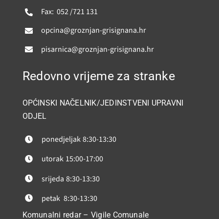
Fax: 052 /721 131
opcina@groznjan-grisignana.hr
pisarnica@groznjan-grisignana.hr
Redovno vrijeme za stranke
OPĆINSKI NAČELNIK/JEDINSTVENI UPRAVNI
ODJEL
ponedjeljak
8:30-13:30
utorak
15:00-17:00
srijeda
8:30-13:30
petak
8:30-13:30
Komunalni redar – Vigile Comunale