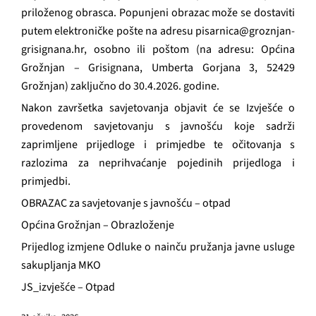
GRAĐANI
priloženog obrasca. Popunjeni obrazac može se dostaviti
putem elektroničke pošte na adresu
pisarnica@groznjan-
POVIJEST
grisignana.hr
, osobno ili poštom (na adresu: Općina
Grožnjan – Grisignana, Umberta Gorjana 3, 52429
Grožnjan) zaključno do 30.4.2026. godine.
MJESTA
Nakon završetka savjetovanja objavit će se Izvješće o
provedenom savjetovanju s javnošću koje sadrži
KONTAKT
zaprimljene prijedloge i primjedbe te očitovanja s
razlozima za neprihvaćanje pojedinih prijedloga i
primjedbi.
OBRAZAC za savjetovanje s javnošću – otpad
Općina Grožnjan – Obrazloženje
Prijedlog izmjene Odluke o nainču pružanja javne usluge
sakupljanja MKO
JS_izvješće – Otpad