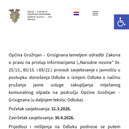
Skip
to
Općina • Comune di
Open 
GROŽNJAN GRISIGNANA
Toggle
content
Službene stranice • Sito
ufficiale
Navigation
HOME
OPĆINSKA UPRAVA
Općina Grožnjan – Grisignana temeljem odredbi Zakona
o pravu na pristup informacijama („Narodne novine” br.
25/13., 85/15. i 69/22.) provodi savjetovanje s javnošću u
GOSPODARSTVO
postupku donošenja Odluke o izmjeni Odluke o načinu
pružanja javne usluge sakupljanja miješanog
KULTURA I UMJETNOST
komunalnog otpada na području Općine Grožnjan –
Grisignana (u daljnjem tekstu: Odluka).
Početak savjetovanja:
31.3.2026.
SPORT I UDRUGE
Završetak savjetovanja:
30.4.2026.
Prijedlozi i mišljenja na Odluku podnose se putem