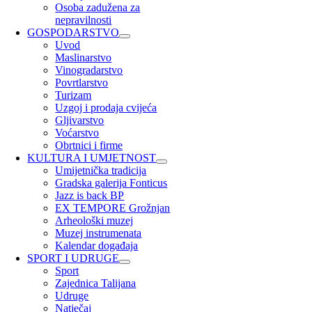
Osoba zadužena za
nepravilnosti
GOSPODARSTVO
Uvod
Maslinarstvo
Vinogradarstvo
Povrtlarstvo
Turizam
Uzgoj i prodaja cvijeća
Gljivarstvo
Voćarstvo
Obrtnici i firme
KULTURA I UMJETNOST
Umijetnička tradicija
Gradska galerija Fonticus
Jazz is back BP
EX TEMPORE Grožnjan
Arheološki muzej
Muzej instrumenata
Kalendar događaja
SPORT I UDRUGE
Sport
Zajednica Talijana
Udruge
Natječaj