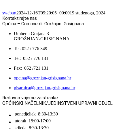
swebart
2024-12-16T09:20:05+00:00
19 studenoga, 2024
|
Kontaktirajte nas
Općina – Comune di: Grožnjan Grisignana
Umberta Gorjana 3
GROŽNJAN-GRISIGNANA
Tel: 052 / 776 349
Tel: 052 / 776 131
Fax: 052 /721 131
opcina@groznjan-grisignana.hr
pisarnica@groznjan-grisignana.hr
Redovno vrijeme za stranke
OPĆINSKI NAČELNIK/JEDINSTVENI UPRAVNI ODJEL
ponedjeljak
8:30-13:30
utorak
15:00-17:00
srijeda
8:30-13:30