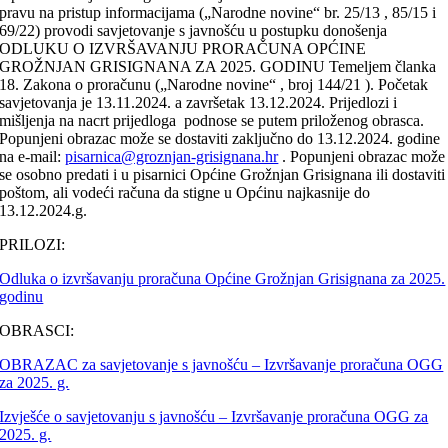
pravu na pristup informacijama („Narodne novine“ br. 25/13 , 85/15 i
69/22) provodi savjetovanje s javnošću u postupku donošenja
ODLUKU O IZVRŠAVANJU PRORAČUNA OPĆINE
GROŽNJAN GRISIGNANA ZA 2025. GODINU
Temeljem članka
18. Zakona o proračunu („Narodne novine“ , broj 144/21 ). Početak
savjetovanja je 13.11.2024. a završetak 13.12.2024. Prijedlozi i
mišljenja na nacrt prijedloga podnose se putem priloženog obrasca.
Popunjeni obrazac može se dostaviti zaključno do 13.12.2024. godine
na e-mail:
pisarnica@groznjan-grisignana.hr
. Popunjeni obrazac može
se osobno predati i u pisarnici Općine Grožnjan Grisignana ili dostaviti
poštom, ali vodeći računa da stigne u Općinu najkasnije do
13.12.2024.g.
PRILOZI:
Odluka o izvršavanju proračuna Općine Grožnjan Grisignana za 2025.
godinu
OBRASCI:
OBRAZAC za savjetovanje s javnošću – Izvršavanje proračuna OGG
za 2025. g.
Izvješće o savjetovanju s javnošću – Izvršavanje proračuna OGG za
2025. g.