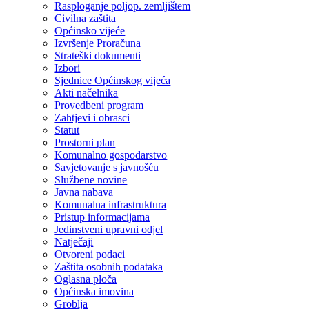
Rasploganje poljop. zemljištem
Civilna zaštita
Općinsko vijeće
Izvršenje Proračuna
Strateški dokumenti
Izbori
Sjednice Općinskog vijeća
Akti načelnika
Provedbeni program
Zahtjevi i obrasci
Statut
Prostorni plan
Komunalno gospodarstvo
Savjetovanje s javnošću
Službene novine
Javna nabava
Komunalna infrastruktura
Pristup informacijama
Jedinstveni upravni odjel
Natječaji
Otvoreni podaci
Zaštita osobnih podataka
Oglasna ploča
Općinska imovina
Groblja