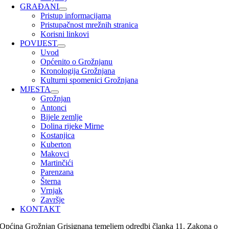
GRAĐANI
Pristup informacijama
Pristupačnost mrežnih stranica
Korisni linkovi
POVIJEST
Uvod
Općenito o Grožnjanu
Kronologija Grožnjana
Kulturni spomenici Grožnjana
MJESTA
Grožnjan
Antonci
Bijele zemlje
Dolina rijeke Mirne
Kostanjica
Kuberton
Makovci
Martinčići
Parenzana
Šterna
Vrnjak
Završje
KONTAKT
Općina Grožnjan Grisignana temeljem odredbi članka 11. Zakona o