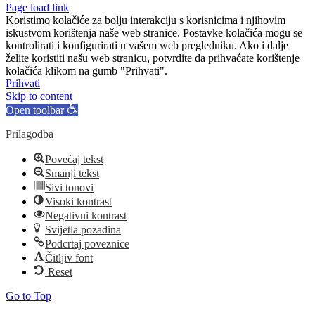
Page load link
Koristimo kolačiće za bolju interakciju s korisnicima i njihovim
iskustvom korištenja naše web stranice. Postavke kolačića mogu se
kontrolirati i konfigurirati u vašem web pregledniku. Ako i dalje
želite koristiti našu web stranicu, potvrdite da prihvaćate korištenje
kolačića klikom na gumb "Prihvati".
Prihvati
Skip to content
Open toolbar
Prilagodba
Povećaj tekst
Smanji tekst
Sivi tonovi
Visoki kontrast
Negativni kontrast
Svijetla pozadina
Podcrtaj poveznice
Čitljiv font
Reset
Go to Top