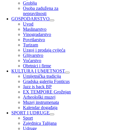
Groblja
Osoba zadužena za
nepravilnosti
GOSPODARSTVO
Uvod
Maslinarstvo
Vinogradarstvo
Povrtlarstvo
Turizam
Uzgoj i prodaja cvijeća
Gljivarstvo
Voćarstvo
Obrtnici i firme
KULTURA I UMJETNOST
Umijetnička tradicija
Gradska galerija Fonticus
Jazz is back BP
EX TEMPORE Grožnjan
Arheološki muzej
Muzej instrumenata
Kalendar događaja
SPORT I UDRUGE
Sport
Zajednica Talijana
Udruge