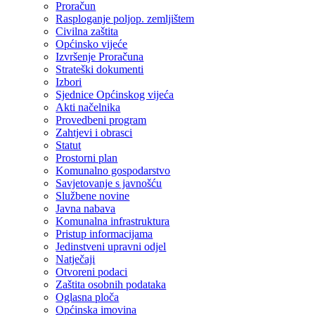
Proračun
Rasploganje poljop. zemljištem
Civilna zaštita
Općinsko vijeće
Izvršenje Proračuna
Strateški dokumenti
Izbori
Sjednice Općinskog vijeća
Akti načelnika
Provedbeni program
Zahtjevi i obrasci
Statut
Prostorni plan
Komunalno gospodarstvo
Savjetovanje s javnošću
Službene novine
Javna nabava
Komunalna infrastruktura
Pristup informacijama
Jedinstveni upravni odjel
Natječaji
Otvoreni podaci
Zaštita osobnih podataka
Oglasna ploča
Općinska imovina