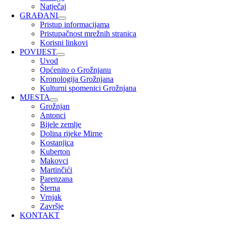
Natječaj
GRAĐANI
Pristup informacijama
Pristupačnost mrežnih stranica
Korisni linkovi
POVIJEST
Uvod
Općenito o Grožnjanu
Kronologija Grožnjana
Kulturni spomenici Grožnjana
MJESTA
Grožnjan
Antonci
Bijele zemlje
Dolina rijeke Mirne
Kostanjica
Kuberton
Makovci
Martinčići
Parenzana
Šterna
Vrnjak
Završje
KONTAKT