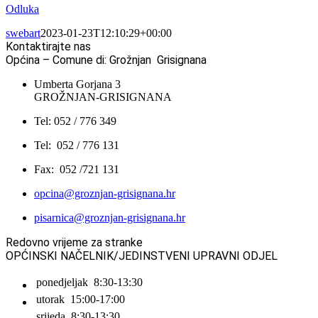
Odluka
swebart
2023-01-23T12:10:29+00:00
Kontaktirajte nas
Općina – Comune di: Grožnjan Grisignana
Umberta Gorjana 3
GROŽNJAN-GRISIGNANA
Tel: 052 / 776 349
Tel: 052 / 776 131
Fax: 052 /721 131
opcina@groznjan-grisignana.hr
pisarnica@groznjan-grisignana.hr
Redovno vrijeme za stranke
OPĆINSKI NAČELNIK/JEDINSTVENI UPRAVNI ODJEL
ponedjeljak
8:30-13:30
utorak
15:00-17:00
srijeda
8:30-13:30