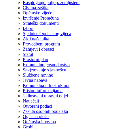
Rasploganje poljop. zemljištem
Civilna zaštita
Općinsko vijeće
Izvršenje Proračuna
Strateški dokumenti
Izbori
Sjednice Općinskog vijeća
Akti načelnika
Provedbeni program
Zahtjevi i obrasci
Statut
Prostorni plan
Komunalno gospodarstvo
Savjetovanje s javnošću
Službene novine
Javna nabava
Komunalna infrastruktura
Pristup informacijama
Jedinstveni upravni odjel
Natječaji
Otvoreni podaci
Zaštita osobnih podataka
Oglasna ploča
Općinska imovina
Groblja