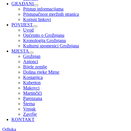
GRAĐANI
Pristup informacijama
Pristupačnost mrežnih stranica
Korisni linkovi
POVIJEST
Uvod
Općenito o Grožnjanu
Kronologija Grožnjana
Kulturni spomenici Grožnjana
MJESTA
Grožnjan
Antonci
Bijele zemlje
Dolina rijeke Mirne
Kostanjica
Kuberton
Makovci
Martinčići
Parenzana
Šterna
Vrnjak
Završje
KONTAKT
Odluka