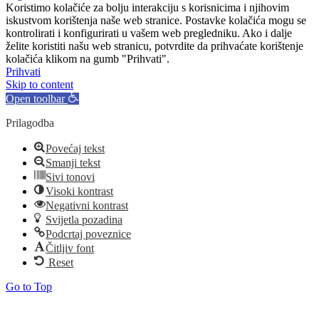
Koristimo kolačiće za bolju interakciju s korisnicima i njihovim
iskustvom korištenja naše web stranice. Postavke kolačića mogu se
kontrolirati i konfigurirati u vašem web pregledniku. Ako i dalje
želite koristiti našu web stranicu, potvrdite da prihvaćate korištenje
kolačića klikom na gumb "Prihvati".
Prihvati
Skip to content
Open toolbar
Prilagodba
Povećaj tekst
Smanji tekst
Sivi tonovi
Visoki kontrast
Negativni kontrast
Svijetla pozadina
Podcrtaj poveznice
Čitljiv font
Reset
Go to Top