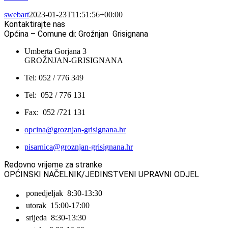
swebart
2023-01-23T11:51:56+00:00
Kontaktirajte nas
Općina – Comune di: Grožnjan Grisignana
Umberta Gorjana 3
GROŽNJAN-GRISIGNANA
Tel: 052 / 776 349
Tel: 052 / 776 131
Fax: 052 /721 131
opcina@groznjan-grisignana.hr
pisarnica@groznjan-grisignana.hr
Redovno vrijeme za stranke
OPĆINSKI NAČELNIK/JEDINSTVENI UPRAVNI ODJEL
ponedjeljak
8:30-13:30
utorak
15:00-17:00
srijeda
8:30-13:30