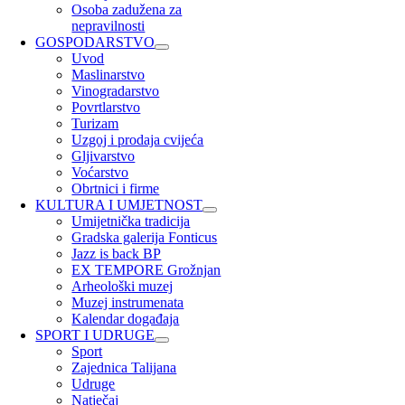
Osoba zadužena za
nepravilnosti
GOSPODARSTVO
Uvod
Maslinarstvo
Vinogradarstvo
Povrtlarstvo
Turizam
Uzgoj i prodaja cvijeća
Gljivarstvo
Voćarstvo
Obrtnici i firme
KULTURA I UMJETNOST
Umijetnička tradicija
Gradska galerija Fonticus
Jazz is back BP
EX TEMPORE Grožnjan
Arheološki muzej
Muzej instrumenata
Kalendar događaja
SPORT I UDRUGE
Sport
Zajednica Talijana
Udruge
Natječaj