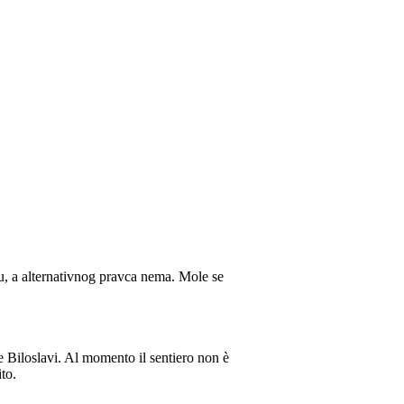
lu, a alternativnog pravca nema. Mole se
 e Biloslavi. Al momento il sentiero non è
ito.