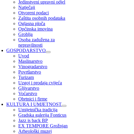
Jedinstveni upravni odjel
Natječaji
Otvoreni podaci
Zaštita osobnih podataka
Oglasna ploča
Općinska imovina
Groblja
Osoba zadužena za
nepravilnosti
GOSPODARSTVO
Uvod
Maslinarstvo
Vinogradarstvo
Povrtlarstvo
Turizam
Uzgoj i prodaja cvijeća
Gljivarstvo
Voćarstvo
Obrtnici i firme
KULTURA I UMJETNOST
Umijetnička tradicija
Gradska galerija Fonticus
Jazz is back BP
EX TEMPORE Grožnjan
Arheološki muzej