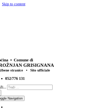
Skip to content
ćina • Comune di
ROŽNJAN GRISIGNANA
užbene stranice • Sito ufficiale
052/776 131
ži...
oggle Navigation