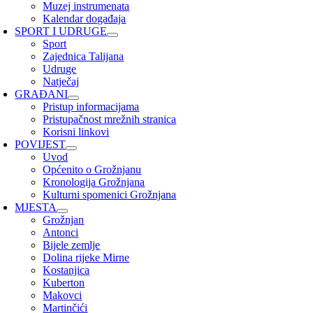
Muzej instrumenata
Kalendar događaja
SPORT I UDRUGE
Sport
Zajednica Talijana
Udruge
Natječaj
GRAĐANI
Pristup informacijama
Pristupačnost mrežnih stranica
Korisni linkovi
POVIJEST
Uvod
Općenito o Grožnjanu
Kronologija Grožnjana
Kulturni spomenici Grožnjana
MJESTA
Grožnjan
Antonci
Bijele zemlje
Dolina rijeke Mirne
Kostanjica
Kuberton
Makovci
Martinčići