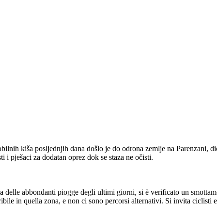
bilnih kiša posljednjih dana došlo je do odrona zemlje na Parenzani, di
sti i pješaci za dodatan oprez dok se staza ne očisti.
a delle abbondanti piogge degli ultimi giorni, si è verificato un smottam
ibile in quella zona, e non ci sono percorsi alternativi. Si invita ciclisti