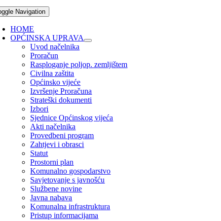
oggle Navigation
HOME
OPĆINSKA UPRAVA
Uvod načelnika
Proračun
Rasploganje poljop. zemljištem
Civilna zaštita
Općinsko vijeće
Izvršenje Proračuna
Strateški dokumenti
Izbori
Sjednice Općinskog vijeća
Akti načelnika
Provedbeni program
Zahtjevi i obrasci
Statut
Prostorni plan
Komunalno gospodarstvo
Savjetovanje s javnošću
Službene novine
Javna nabava
Komunalna infrastruktura
Pristup informacijama