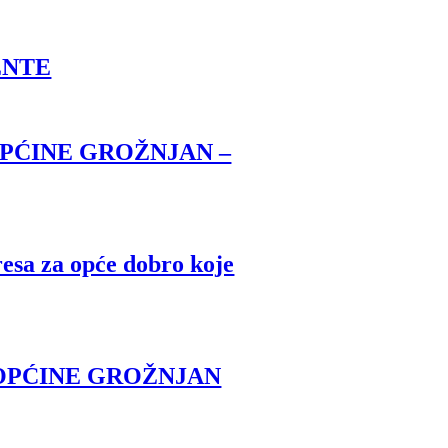
ENTE
OPĆINE GROŽNJAN –
resa za opće dobro koje
 OPĆINE GROŽNJAN