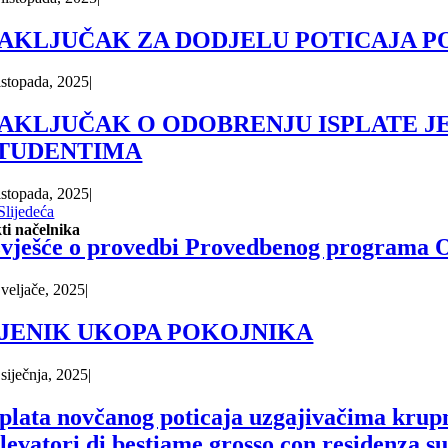
AKLJUČAK ZA DODJELU POTICAJA P
listopada, 2025
|
AKLJUČAK O ODOBRENJU ISPLATE J
TUDENTIMA
listopada, 2025
|
Slijedeća
ti načelnika
zvješće o provedbi Provedbenog programa O
 veljače, 2025
|
JENIK UKOPA POKOJNIKA
 siječnja, 2025
|
splata novčanog poticaja uzgajivačima krupne
llevatori di bestiame grosso con residenza 