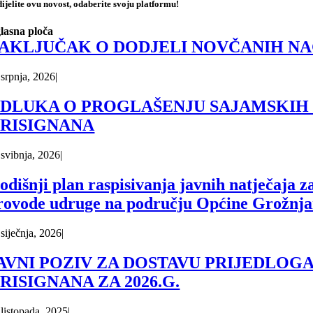
ijelite ovu novost, odaberite svoju platformu!
lasna ploča
AKLJUČAK O DODJELI NOVČANIH NA
 srpnja, 2026
|
DLUKA O PROGLAŠENJU SAJAMSKIH D
RISIGNANA
 svibnja, 2026
|
odišnji plan raspisivanja javnih natječaja z
rovode udruge na području Općine Grožnjan
 siječnja, 2026
|
AVNI POZIV ZA DOSTAVU PRIJEDLOG
RISIGNANA ZA 2026.G.
 listopada, 2025
|