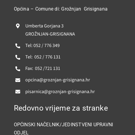
GRAĐANI
Općina – Comune di: Grožnjan Grisignana
POVIJEST
Umberta Gorjana 3
GROŽNJAN-GRISIGNANA
MJESTA
Tel: 052 / 776 349
Tel: 052 / 776 131
KONTAKT
Fax: 052 /721 131
opcina@groznjan-grisignana.hr
pisarnica@groznjan-grisignana.hr
Redovno vrijeme za stranke
OPĆINSKI NAČELNIK/JEDINSTVENI UPRAVNI
ODJEL