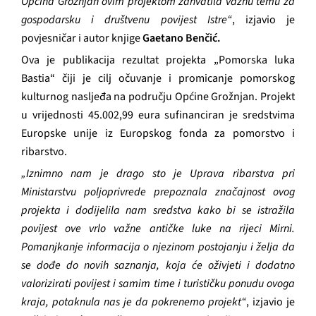
Općina Grožnjan ovim projektom zahvatila važnu temu za
gospodarsku i društvenu povijest Istre“
, izjavio je
povjesničar i autor knjige
Gaetano Benčić.
Ova je publikacija rezultat projekta „Pomorska luka
Bastia“ čiji je cilj očuvanje i promicanje pomorskog
kulturnog nasljeđa na području Općine Grožnjan. Projekt
u vrijednosti 45.002,99 eura sufinanciran je sredstvima
Europske unije iz Europskog fonda za pomorstvo i
ribarstvo.
„Iznimno nam je drago sto je Uprava ribarstva pri
Ministarstvu poljoprivrede prepoznala značajnost ovog
projekta i dodijelila nam sredstva kako bi se istražila
povijest ove vrlo važne antičke luke na rijeci Mirni.
Pomanjkanje informacija o njezinom postojanju i želja da
se dođe do novih saznanja, koja će oživjeti i dodatno
valorizirati povijest i samim time i turističku ponudu ovoga
kraja, potaknula nas je da pokrenemo projekt“
, izjavio je