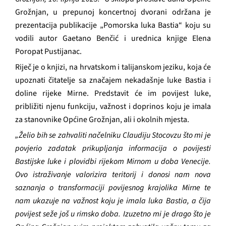
Grožnjan, u prepunoj koncertnoj dvorani održana je
prezentacija publikacije „Pomorska luka Bastia“ koju su
vodili autor Gaetano Benčić i urednica knjige Elena
Poropat Pustijanac.
Riječ je o knjizi, na hrvatskom i talijanskom jeziku, koja će
upoznati čitatelje sa značajem nekadašnje luke Bastia i
doline rijeke Mirne. Predstavit će im povijest luke,
približiti njenu funkciju, važnost i doprinos koju je imala
za stanovnike Općine Grožnjan, ali i okolnih mjesta.
„Želio bih se zahvaliti načelniku Claudiju Stocovzu što mi je
povjerio zadatak prikupljanja informacija o povijesti
Bastijske luke i plovidbi rijekom Mirnom u doba Venecije.
Ovo istraživanje valorizira teritorij i donosi nam nova
saznanja o transformaciji povijesnog krajolika Mirne te
nam ukazuje na važnost koju je imala luka Bastia, a čija
povijest seže još u rimsko doba. Izuzetno mi je drago što je