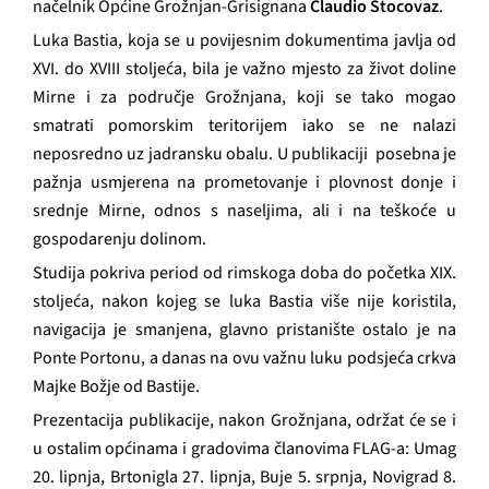
načelnik Općine Grožnjan-Grisignana
Claudio Stocovaz
.
Luka Bastia, koja se u povijesnim dokumentima javlja od
XVI. do XVIII stoljeća, bila je važno mjesto za život doline
Mirne i za područje Grožnjana, koji se tako mogao
smatrati pomorskim teritorijem iako se ne nalazi
neposredno uz jadransku obalu. U publikaciji
posebna je
pažnja usmjerena na prometovanje i plovnost donje i
srednje Mirne, odnos s naseljima, ali i na teškoće u
gospodarenju dolinom.
Studija pokriva period od rimskoga doba do početka XIX.
stoljeća, nakon kojeg se luka Bastia više nije koristila,
navigacija je smanjena, glavno pristanište ostalo je na
Ponte Portonu, a danas na ovu važnu luku podsjeća crkva
Majke Božje od Bastije.
Prezentacija publikacije, nakon Grožnjana, održat će se i
u ostalim općinama i gradovima članovima FLAG-a: Umag
20. lipnja, Brtonigla 27. lipnja, Buje 5. srpnja, Novigrad 8.