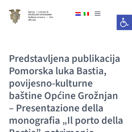
Skip
to
Općina • Comune di
Open 
GROŽNJAN GRISIGNANA
Toggle
content
Službene stranice • Sito
ufficiale
Navigation
HOME
Predstavljena publikacija
OPĆINSKA UPRAVA
Pomorska luka Bastia,
GOSPODARSTVO
povijesno-kulturne
baštine Općine Grožnjan
KULTURA I UMJETNOST
– Presentazione della
SPORT I UDRUGE
monografia „Il porto della