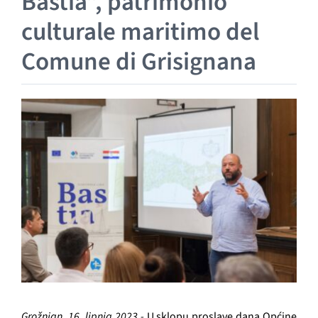
Bastia”, patrimonio
GRAĐANI
culturale maritimo del
POVIJEST
Comune di Grisignana
MJESTA
KONTAKT
Grožnjan, 16. lipnja 2023.-
U sklopu proslave dana Općine