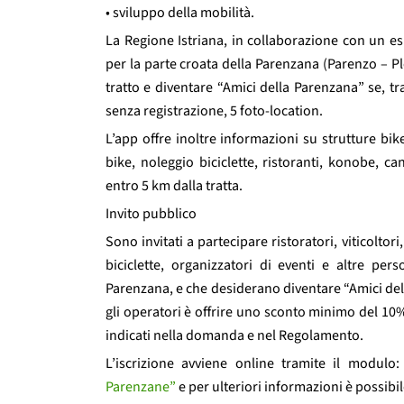
• sviluppo della mobilità.
La Regione Istriana, in collaborazione con un es
per la parte croata della Parenzana (Parenzo – Plo
tratto e diventare “Amici della Parenzana” se, tr
senza registrazione, 5 foto-location.
L’app offre inoltre informazioni su strutture bike
bike, noleggio biciclette, ristoranti, konobe, can
entro 5 km dalla tratta.
Invito pubblico
Sono invitati a partecipare ristoratori, viticoltori, 
biciclette, organizzatori di eventi e altre pe
Parenzana, e che desiderano diventare “Amici dell
gli operatori è offrire uno sconto minimo del 10% a
indicati nella domanda e nel Regolamento.
L’iscrizione avviene online tramite il modulo
Parenzane”
e per ulteriori informazioni è possibil