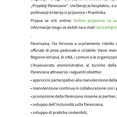
„Prijatelji Parenzane“. Uvrštenje je besplatno, a 
poštivanje kriterija iz prijavnice i Pravilnika.
Prijava se vrši online:
Online prijavnica za uv
informacije mogu se dobiti na e-mail:
turizam@ist
.
Parenzana, l’ex ferrovia a scartamento ridotto 
ufficiale di pista pedonale e ciclabile. Viene m
Regione Istriana, le città, i comuni e le organizzazio
L’Assessorato amministrativo al turismo dell
Parenzana attraverso i seguenti obiettivi:
• approccio partecipativo alla manutenzione dell
• manutenzione continua in collaborazione con i 
• promozione della Parenzana insieme ai partner,
• sviluppo dell’inclusività sulla Parenzana,
• sviluppo di pratiche sostenibili,