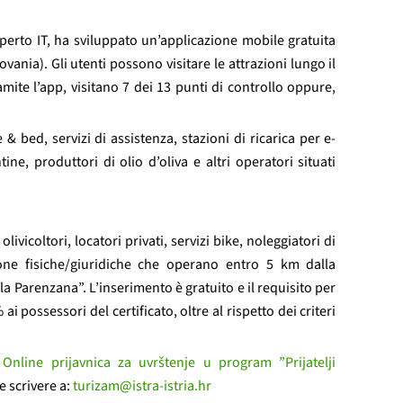
perto IT, ha sviluppato un’applicazione mobile gratuita
vania). Gli utenti possono visitare le attrazioni lungo il
amite l’app, visitano 7 dei 13 punti di controllo oppure,
 & bed, servizi di assistenza, stazioni di ricarica per e-
tine, produttori di olio d’oliva e altri operatori situati
olivicoltori, locatori privati, servizi bike, noleggiatori di
rsone fisiche/giuridiche che operano entro 5 km dalla
a Parenzana”. L’inserimento è gratuito e il requisito per
i possessori del certificato, oltre al rispetto dei criteri
:
Online prijavnica za uvrštenje u program ”Prijatelji
e scrivere a:
turizam@istra-istria.hr