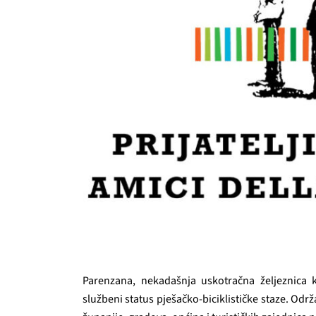
Parenzana, nekadašnja uskotračna željeznica k
službeni status pješačko-biciklističke staze. Od