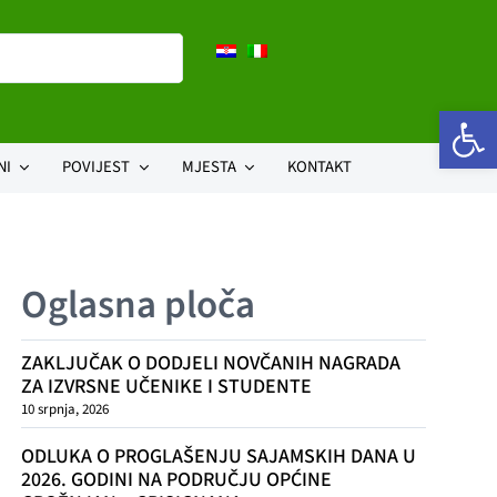
Open 
NI
POVIJEST
MJESTA
KONTAKT
zaštita
 informacijama
Uvod
Antonci
Zajednica Talijana
Pristupačnost mrežnih stranica
Općenito o Grožnjanu
Bijele zemlje
linkovi
Kronologija Grožnjana
Kostanjica
Natječaj
Kulturni spomenici Grožnjana
Kuberton
Oglasna ploča
 i obrasci
Martinčići
Parenzana
vanje s javnošću
Vrnjak
Završje
ZAKLJUČAK O DODJELI NOVČANIH NAGRADA
ZA IZVRSNE UČENIKE I STUDENTE
 informacijama
10 srpnja, 2026
 osobnih podataka
ODLUKA O PROGLAŠENJU SAJAMSKIH DANA U
zadužena za
2026. GODINI NA PODRUČJU OPĆINE
lnosti