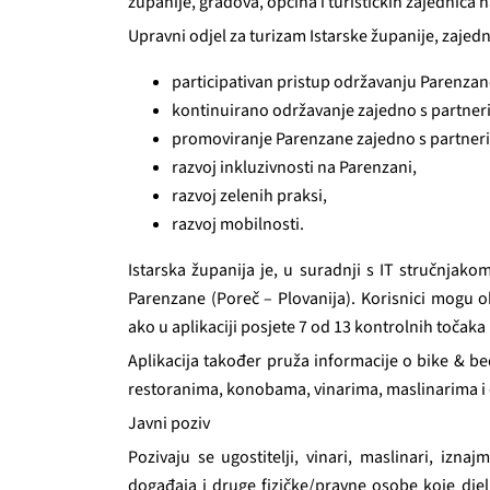
županije, gradova, općina i turističkih zajednica 
Upravni odjel za turizam Istarske županije, zajed
participativan pristup održavanju Parenzan
kontinuirano održavanje zajedno s partner
promoviranje Parenzane zajedno s partner
razvoj inkluzivnosti na Parenzani,
razvoj zelenih praksi,
razvoj mobilnosti.
Istarska županija je, u suradnji s IT stručnjako
Parenzane (Poreč – Plovanija). Korisnici mogu obil
ako u aplikaciji posjete 7 od 13 kontrolnih točaka i
Aplikacija također pruža informacije o bike & b
restoranima, konobama, vinarima, maslinarima i 
Javni poziv
Pozivaju se ugostitelji, vinari, maslinari, iznajml
događaja i druge fizičke/pravne osobe koje dje