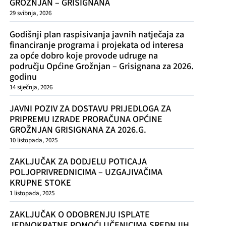
GROŽNJAN – GRISIGNANA
29 svibnja, 2026
Godišnji plan raspisivanja javnih natječaja za
financiranje programa i projekata od interesa
za opće dobro koje provode udruge na
području Općine Grožnjan – Grisignana za 2026.
godinu
14 siječnja, 2026
JAVNI POZIV ZA DOSTAVU PRIJEDLOGA ZA
PRIPREMU IZRADE PRORAČUNA OPĆINE
GROŽNJAN GRISIGNANA ZA 2026.G.
10 listopada, 2025
ZAKLJUČAK ZA DODJELU POTICAJA
POLJOPRIVREDNICIMA – UZGAJIVAČIMA
KRUPNE STOKE
1 listopada, 2025
ZAKLJUČAK O ODOBRENJU ISPLATE
JEDNOKRATNE POMOĆI UČENICIMA SREDNJIH