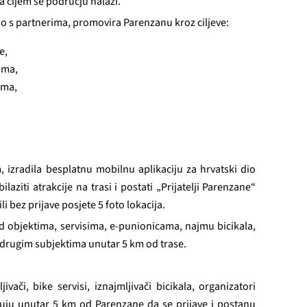
na čijem se području nalazi.
no s partnerima, promovira Parenzanu kroz ciljeve:
e,
ima,
ima,
m, izradila besplatnu mobilnu aplikaciju za hrvatski dio
aziti atrakcije na trasi i postati „Prijatelji Parenzane“
li bez prijave posjete 5 foto lokacija.
ed objektima, servisima, e-punionicama, najmu bicikala,
drugim subjektima unutar 5 km od trase.
jivači, bike servisi, iznajmljivači bicikala, organizatori
luju unutar 5 km od Parenzane da se prijave i postanu