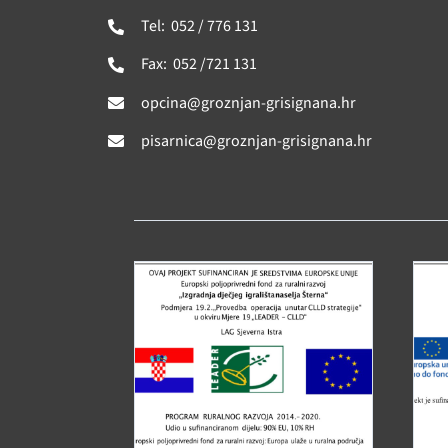
Tel: 052 / 776 131
Fax: 052 /721 131
opcina@groznjan-grisignana.hr
pisarnica@groznjan-grisignana.hr