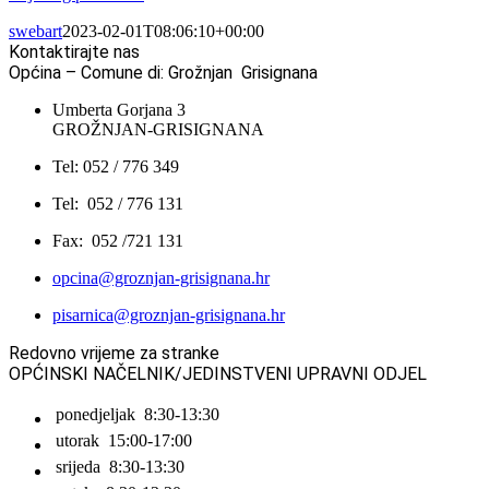
swebart
2023-02-01T08:06:10+00:00
Kontaktirajte nas
Općina – Comune di: Grožnjan Grisignana
Umberta Gorjana 3
GROŽNJAN-GRISIGNANA
Tel: 052 / 776 349
Tel: 052 / 776 131
Fax: 052 /721 131
opcina@groznjan-grisignana.hr
pisarnica@groznjan-grisignana.hr
Redovno vrijeme za stranke
OPĆINSKI NAČELNIK/JEDINSTVENI UPRAVNI ODJEL
ponedjeljak
8:30-13:30
utorak
15:00-17:00
srijeda
8:30-13:30