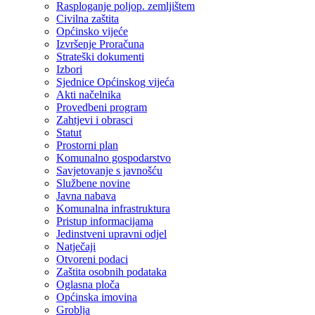
Rasploganje poljop. zemljištem
Civilna zaštita
Općinsko vijeće
Izvršenje Proračuna
Strateški dokumenti
Izbori
Sjednice Općinskog vijeća
Akti načelnika
Provedbeni program
Zahtjevi i obrasci
Statut
Prostorni plan
Komunalno gospodarstvo
Savjetovanje s javnošću
Službene novine
Javna nabava
Komunalna infrastruktura
Pristup informacijama
Jedinstveni upravni odjel
Natječaji
Otvoreni podaci
Zaštita osobnih podataka
Oglasna ploča
Općinska imovina
Groblja