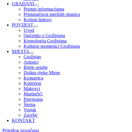
GRAĐANI
Pristup informacijama
Pristupačnost mrežnih stranica
Korisni linkovi
POVIJEST
Uvod
Općenito o Grožnjanu
Kronologija Grožnjana
Kulturni spomenici Grožnjana
MJESTA
Grožnjan
Antonci
Bijele zemlje
Dolina rijeke Mirne
Kostanjica
Kuberton
Makovci
Martinčići
Parenzana
Šterna
Vrnjak
Završje
KONTAKT
Prijedlog proračuna