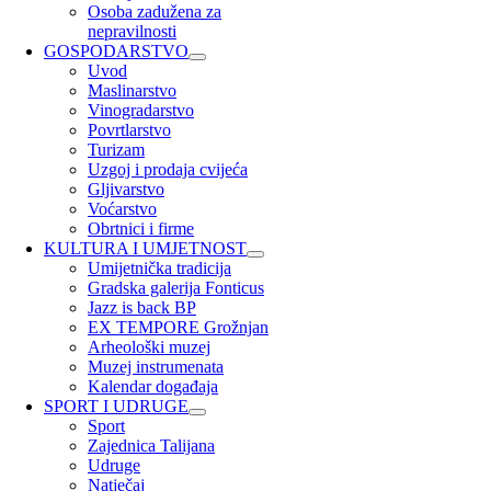
Osoba zadužena za
nepravilnosti
GOSPODARSTVO
Uvod
Maslinarstvo
Vinogradarstvo
Povrtlarstvo
Turizam
Uzgoj i prodaja cvijeća
Gljivarstvo
Voćarstvo
Obrtnici i firme
KULTURA I UMJETNOST
Umijetnička tradicija
Gradska galerija Fonticus
Jazz is back BP
EX TEMPORE Grožnjan
Arheološki muzej
Muzej instrumenata
Kalendar događaja
SPORT I UDRUGE
Sport
Zajednica Talijana
Udruge
Natječaj