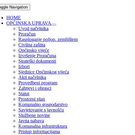
oggle Navigation
HOME
OPĆINSKA UPRAVA
Uvod načelnika
Proračun
Rasploganje poljop. zemljištem
Civilna zaštita
Općinsko vijeće
Izvršenje Proračuna
Strateški dokumenti
Izbori
Sjednice Općinskog vijeća
Akti načelnika
Provedbeni program
Zahtjevi i obrasci
Statut
Prostorni plan
Komunalno gospodarstvo
Savjetovanje s javnošću
Službene novine
Javna nabava
Komunalna infrastruktura
Pristup informacijama