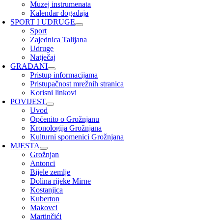
Muzej instrumenata
Kalendar događaja
SPORT I UDRUGE
Sport
Zajednica Talijana
Udruge
Natječaj
GRAĐANI
Pristup informacijama
Pristupačnost mrežnih stranica
Korisni linkovi
POVIJEST
Uvod
Općenito o Grožnjanu
Kronologija Grožnjana
Kulturni spomenici Grožnjana
MJESTA
Grožnjan
Antonci
Bijele zemlje
Dolina rijeke Mirne
Kostanjica
Kuberton
Makovci
Martinčići