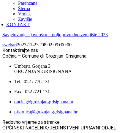
Parenzana
Šterna
Vrnjak
Završje
KONTAKT
Savjetovanje s javnošću – poljoprivredno zemljište 2023
swebart
2023-11-23T08:02:09+00:00
Kontaktirajte nas
Općina – Comune di: Grožnjan Grisignana
Umberta Gorjana 3
GROŽNJAN-GRISIGNANA
Tel: 052 / 776 131
Fax: 052 /721 131
opcina@groznjan-grisignana.hr
pisarnica@groznjan-grisignana.hr
Redovno vrijeme za stranke
OPĆINSKI NAČELNIK/JEDINSTVENI UPRAVNI ODJEL