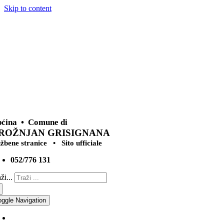
Skip to content
ćina • Comune di
ROŽNJAN GRISIGNANA
užbene stranice • Sito ufficiale
052/776 131
ži...
oggle Navigation