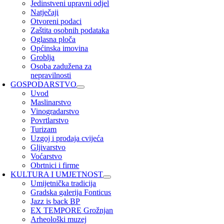
Jedinstveni upravni odjel
Natječaji
Otvoreni podaci
Zaštita osobnih podataka
Oglasna ploča
Općinska imovina
Groblja
Osoba zadužena za
nepravilnosti
GOSPODARSTVO
Uvod
Maslinarstvo
Vinogradarstvo
Povrtlarstvo
Turizam
Uzgoj i prodaja cvijeća
Gljivarstvo
Voćarstvo
Obrtnici i firme
KULTURA I UMJETNOST
Umijetnička tradicija
Gradska galerija Fonticus
Jazz is back BP
EX TEMPORE Grožnjan
Arheološki muzej