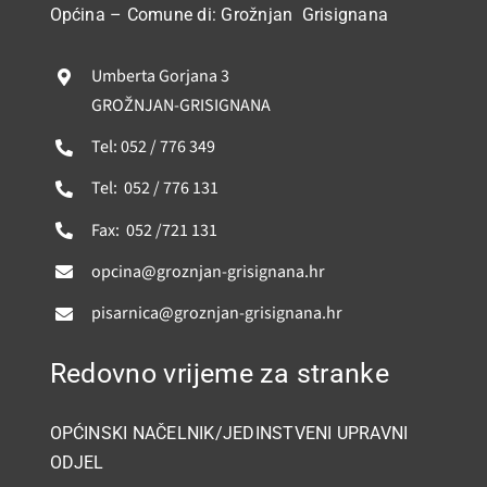
GRAĐANI
Općina – Comune di: Grožnjan Grisignana
POVIJEST
Umberta Gorjana 3
GROŽNJAN-GRISIGNANA
MJESTA
Tel: 052 / 776 349
Tel: 052 / 776 131
KONTAKT
Fax: 052 /721 131
opcina@groznjan-grisignana.hr
pisarnica@groznjan-grisignana.hr
Redovno vrijeme za stranke
OPĆINSKI NAČELNIK/JEDINSTVENI UPRAVNI
ODJEL