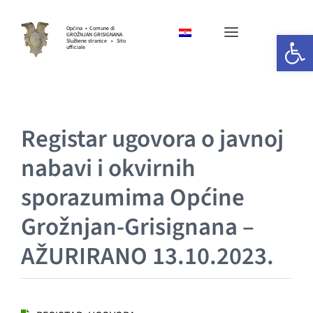
Skip
to
Općina • Comune di
Open 
GROŽNJAN GRISIGNANA
Toggle
content
Službene stranice • Sito
ufficiale
Navigation
HOME
Registar ugovora o javnoj
OPĆINSKA UPRAVA
nabavi i okvirnih
GOSPODARSTVO
sporazumima Općine
Grožnjan-Grisignana –
KULTURA I UMJETNOST
AŽURIRANO 13.10.2023.
SPORT I UDRUGE