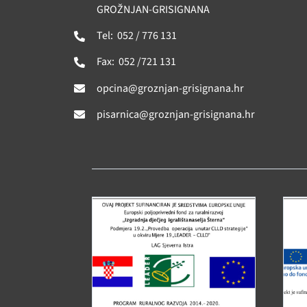
GROŽNJAN-GRISIGNANA
Tel: 052 / 776 131
Fax: 052 /721 131
opcina@groznjan-grisignana.hr
pisarnica@groznjan-grisignana.hr