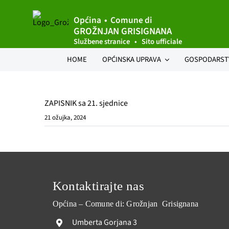
Skip
to
Općina • Comune di
GROŽNJAN GRISIGNANA
content
Službene stranice • Sito ufficiale
HOME
OPĆINSKA UPRAVA
GOSPODARST
Uvod načelnika
Uvod
Pror
Općinsko vijeće
Vinogradarstv
Izvrš
ZAPISNIK sa 21. sjednice
21 ožujka, 2024
Sjednice Općinskog vijeća
Turizam
Akti 
Statut
Gljivarstvo
Prost
Službene novine
Obrtnici i firm
Javn
Jedinstveni upravni odjel
Natje
Kontaktirajte nas
Oglasna ploča
Općin
Općina – Comune di: Grožnjan Grisignana
Umberta Gorjana 3