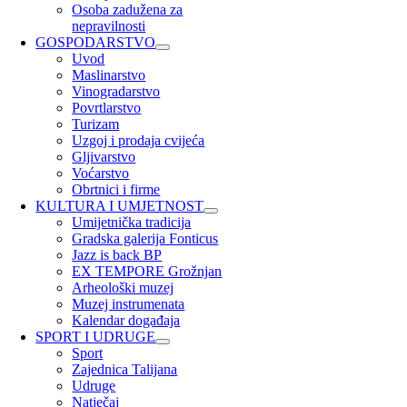
Osoba zadužena za
nepravilnosti
GOSPODARSTVO
Uvod
Maslinarstvo
Vinogradarstvo
Povrtlarstvo
Turizam
Uzgoj i prodaja cvijeća
Gljivarstvo
Voćarstvo
Obrtnici i firme
KULTURA I UMJETNOST
Umijetnička tradicija
Gradska galerija Fonticus
Jazz is back BP
EX TEMPORE Grožnjan
Arheološki muzej
Muzej instrumenata
Kalendar događaja
SPORT I UDRUGE
Sport
Zajednica Talijana
Udruge
Natječaj