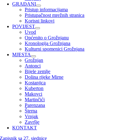
GRAĐANI
Pristup informacijama
Pristupačnost mrežnih stranica
Korisni linkovi
POVIJEST
Uvod
Općenito o Grožnjanu
Kronologija Grožnjana
Kulturni spomenici Grožnjana
MJESTA
Grožnjan
Antonci
Bijele zemlje
Dolina rijeke Mirne
Kostanjica
Kuberton
Makovci
Martinčići
Parenzana
Šterna
Vrnjak
Završje
KONTAKT
Zapisnik sa 27. sjednice