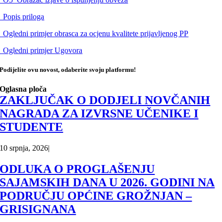
_Popis priloga
_Ogledni primjer obrasca za ocjenu kvalitete prijavljenog PP
_Ogledni primjer Ugovora
Podijelite ovu novost, odaberite svoju platformu!
Oglasna ploča
ZAKLJUČAK O DODJELI NOVČANIH
NAGRADA ZA IZVRSNE UČENIKE I
STUDENTE
10 srpnja, 2026
|
ODLUKA O PROGLAŠENJU
SAJAMSKIH DANA U 2026. GODINI NA
PODRUČJU OPĆINE GROŽNJAN –
GRISIGNANA