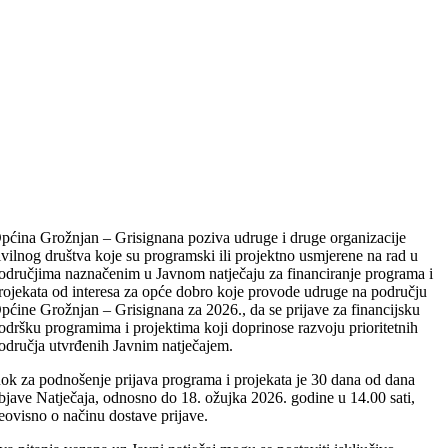
pćina Grožnjan – Grisignana poziva udruge i druge organizacije
ivilnog društva koje su programski ili projektno usmjerene na rad u
odručjima naznačenim u Javnom natječaju za financiranje programa i
rojekata od interesa za opće dobro koje provode udruge na području
pćine Grožnjan – Grisignana za 2026., da se prijave za financijsku
odršku programima i projektima koji doprinose razvoju prioritetnih
odručja utvrđenih Javnim natječajem.
ok za podnošenje prijava programa i projekata je 30 dana od dana
bjave Natječaja, odnosno do 18. ožujka 2026. godine u 14.00 sati,
eovisno o načinu dostave prijave.