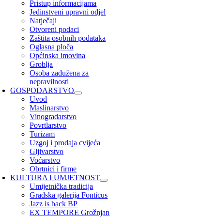
Pristup informacijama
Jedinstveni upravni odjel
Natječaji
Otvoreni podaci
Zaštita osobnih podataka
Oglasna ploča
Općinska imovina
Groblja
Osoba zadužena za
nepravilnosti
GOSPODARSTVO
Uvod
Maslinarstvo
Vinogradarstvo
Povrtlarstvo
Turizam
Uzgoj i prodaja cvijeća
Gljivarstvo
Voćarstvo
Obrtnici i firme
KULTURA I UMJETNOST
Umijetnička tradicija
Gradska galerija Fonticus
Jazz is back BP
EX TEMPORE Grožnjan