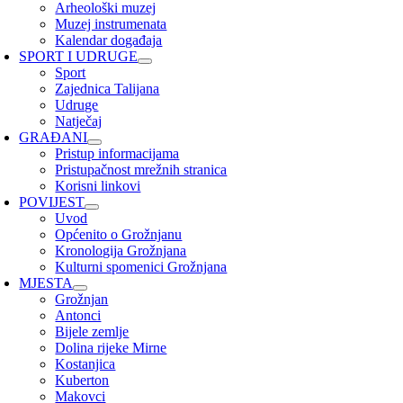
Arheološki muzej
Muzej instrumenata
Kalendar događaja
SPORT I UDRUGE
Sport
Zajednica Talijana
Udruge
Natječaj
GRAĐANI
Pristup informacijama
Pristupačnost mrežnih stranica
Korisni linkovi
POVIJEST
Uvod
Općenito o Grožnjanu
Kronologija Grožnjana
Kulturni spomenici Grožnjana
MJESTA
Grožnjan
Antonci
Bijele zemlje
Dolina rijeke Mirne
Kostanjica
Kuberton
Makovci