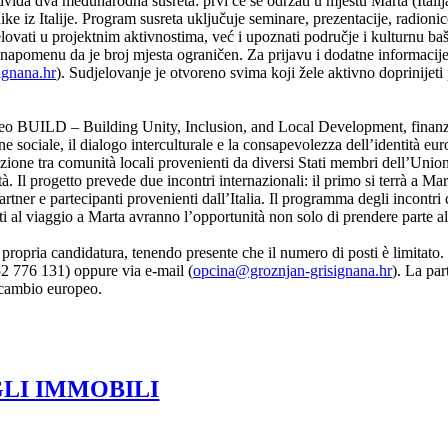
dviđa dva međunarodna susreta: prvi će se održati u mjestu Marta (Italij
ke iz Italije. Program susreta uključuje seminare, prezentacije, radionic
ovati u projektnim aktivnostima, već i upoznati područje i kulturnu bašti
uz napomenu da je broj mjesta ograničen. Za prijavu i dodatne informaci
ignana.hr
). Sudjelovanje je otvoreno svima koji žele aktivno doprinijeti 
peo BUILD – Building Unity, Inclusion, and Local Development, finanz
sociale, il dialogo interculturale e la consapevolezza dell’identità euro
razione tra comunità locali provenienti da diversi Stati membri dell’Uni
tà. Il progetto prevede due incontri internazionali: il primo si terrà a Mar
ner e partecipanti provenienti dall’Italia. Il programma degli incontri
panti al viaggio a Marta avranno l’opportunità non solo di prendere parte al
la propria candidatura, tenendo presente che il numero di posti è limitato. 
2 776 131) oppure via e-mail (
opcina@groznjan-grisignana.hr
). La par
 scambio europeo.
GLI IMMOBILI