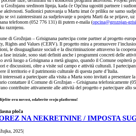
početne faze, definirani su i konkretni programi aktivnosti. Projekt pre
i u Grožnjanu sredinom lipnja, kada će Općina ugostiti partnere i sudioni
ne aktivnosti. Sudionici putovanja u Martu imat će priliku ne samo sudjel
ju se svi zainteresirani za sudjelovanje u posjetu Marti da se prijave, 
nana telefonom (052 776 131) ili putem e-maila (
opcina@groznjan-gris
ku razmjenu.
une di Grožnjan – Grisignana partecipa come partner al progetto euro
ty, Rights and Values (CERV). Il progetto mira a promuovere l’inclusione 
ioni, le disuguaglianze sociali e la discriminazione attraverso la coope
 fase iniziale, sono stati definiti anche i programmi concreti delle attivi
o avrà luogo a Grisignana a metà giugno, quando il Comune ospiterà part
ori e discussioni, oltre a visite sul campo e attività culturali. I parteci
re il territorio e il patrimonio culturale di questa parte d’Italia.
li interessati a partecipare alla visita a Marta sono invitati a presentare 
ario contattare il Comune di Grožnjan – Grisignana telefonicamente (05
ano contribuire attivamente alle attività del progetto e partecipare allo
ijelite ovu novost, odaberite svoju platformu!
lasna ploča
OREZ NA NEKRETNINE / IMPOSTA SU
ožujka, 2025
|