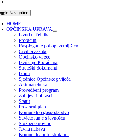
oggle Navigation
HOME
OPĆINSKA UPRAVA
Uvod načelnika
Proračun
Rasploganje poljop. zemljištem
Civilna zaštita
Općinsko vijeće
Izvršenje Proračuna
Strateški dokumenti
Izbori
Sjednice Općinskog vijeća
Akti načelnika
Provedbeni program
Zahtjevi i obrasci
Statut
Prostorni plan
Komunalno gospodarstvo
Savjetovanje s javnošću
Službene novine
Javna nabava
Komunalna infrastruktura