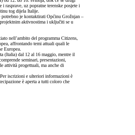
a) od 12. do 16. svibnja, dok će se drugi
e i rasprave, uz popratne terenske posjete i
nu tog dijela Italije.
je potrebno je kontaktirati Općinu Grožnjan –
projektnim aktivnostima i uključiti se u
iato nell’ambito del programma Citizens,
pea, affrontando temi attuali quali le
one Europea.
ta (Italia) dal 12 al 16 maggio, mentre il
 comprende seminari, presentazioni,
le attività progettuali, ma anche di
Per iscrizioni e ulteriori informazioni è
tecipazione è aperta a tutti coloro che