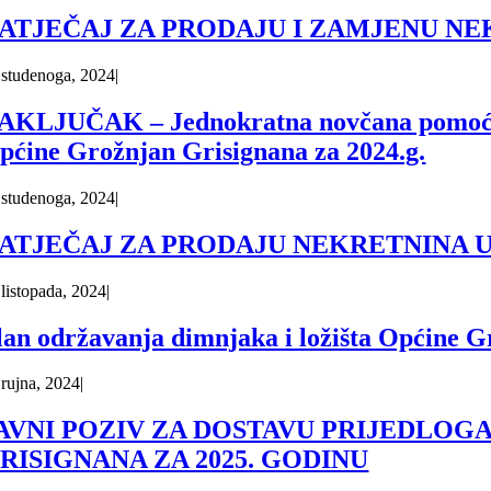
ATJEČAJ ZA PRODAJU I ZAMJENU N
 studenoga, 2024
|
AKLJUČAK – Jednokratna novčana pomoć uče
pćine Grožnjan Grisignana za 2024.g.
 studenoga, 2024
|
ATJEČAJ ZA PRODAJU NEKRETNINA U
 listopada, 2024
|
lan održavanja dimnjaka i ložišta Općine G
 rujna, 2024
|
AVNI POZIV ZA DOSTAVU PRIJEDLOG
RISIGNANA ZA 2025. GODINU