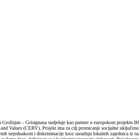
 Grožnjan – Grisignana sudjeluje kao partner u europskom projektu BU
 and Values (CERV). Projekt ima za cilj promicanje socijalne uključenos
enih nejednakosti i diskriminacije kroz suradnju lokalnih zajednica iz ra