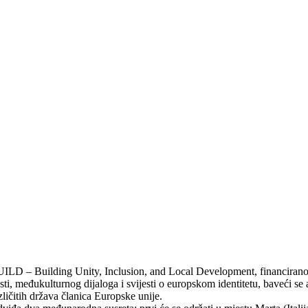
ILD – Building Unity, Inclusion, and Local Development, financirano
ti, međukulturnog dijaloga i svijesti o europskom identitetu, baveći s
zličitih država članica Europske unije.