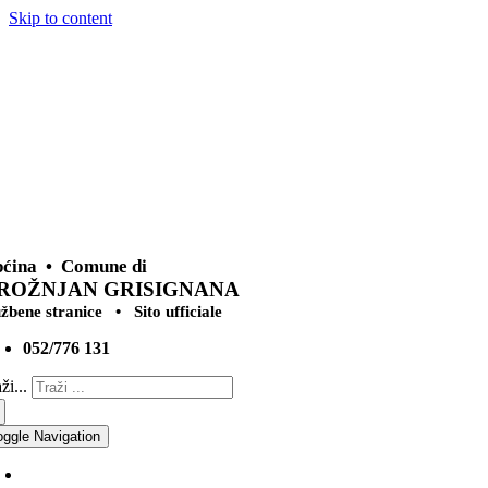
Skip to content
ćina • Comune di
ROŽNJAN GRISIGNANA
užbene stranice • Sito ufficiale
052/776 131
ži...
oggle Navigation