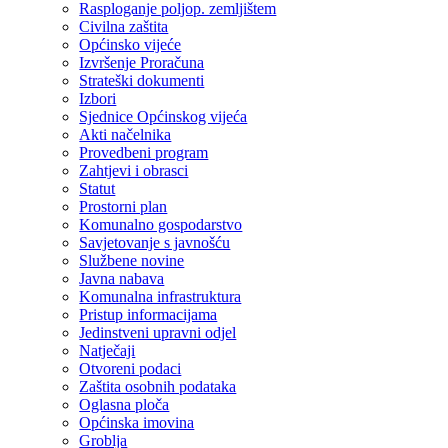
Rasploganje poljop. zemljištem
Civilna zaštita
Općinsko vijeće
Izvršenje Proračuna
Strateški dokumenti
Izbori
Sjednice Općinskog vijeća
Akti načelnika
Provedbeni program
Zahtjevi i obrasci
Statut
Prostorni plan
Komunalno gospodarstvo
Savjetovanje s javnošću
Službene novine
Javna nabava
Komunalna infrastruktura
Pristup informacijama
Jedinstveni upravni odjel
Natječaji
Otvoreni podaci
Zaštita osobnih podataka
Oglasna ploča
Općinska imovina
Groblja