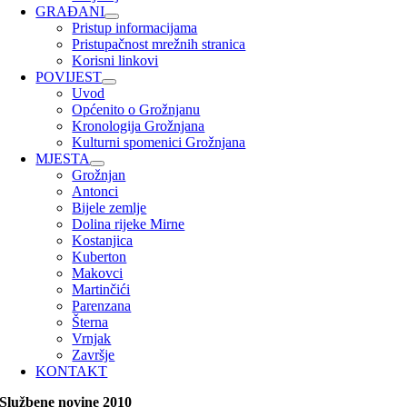
GRAĐANI
Pristup informacijama
Pristupačnost mrežnih stranica
Korisni linkovi
POVIJEST
Uvod
Općenito o Grožnjanu
Kronologija Grožnjana
Kulturni spomenici Grožnjana
MJESTA
Grožnjan
Antonci
Bijele zemlje
Dolina rijeke Mirne
Kostanjica
Kuberton
Makovci
Martinčići
Parenzana
Šterna
Vrnjak
Završje
KONTAKT
Službene novine 2010