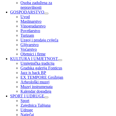
Osoba zadužena za
nepravilnosti
GOSPODARSTVO
Uvod
Maslinarstvo
Vinogradarstvo
Povrtlarstvo
Turizam
Uzgoj i prodaja cvijeća
Gljivarstvo
Voćarstvo
Obrtnici i firme
KULTURA I UMJETNOST
Umijetnička tradicija
Gradska galerija Fonticus
Jazz is back BP
EX TEMPORE Grožnjan
Arheološki muzej
Muzej instrumenata
Kalendar događaja
SPORT I UDRUGE
Sport
Zajednica Talijana
Udruge
Natječaj