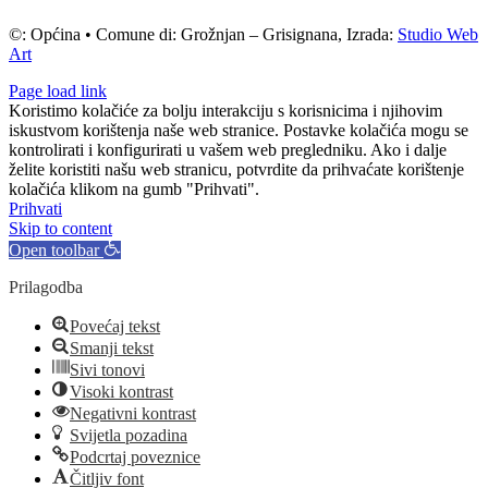
©: Općina • Comune di: Grožnjan – Grisignana, Izrada:
Studio Web
Art
Page load link
Koristimo kolačiće za bolju interakciju s korisnicima i njihovim
iskustvom korištenja naše web stranice. Postavke kolačića mogu se
kontrolirati i konfigurirati u vašem web pregledniku. Ako i dalje
želite koristiti našu web stranicu, potvrdite da prihvaćate korištenje
kolačića klikom na gumb "Prihvati".
Prihvati
Skip to content
Open toolbar
Prilagodba
Povećaj tekst
Smanji tekst
Sivi tonovi
Visoki kontrast
Negativni kontrast
Svijetla pozadina
Podcrtaj poveznice
Čitljiv font