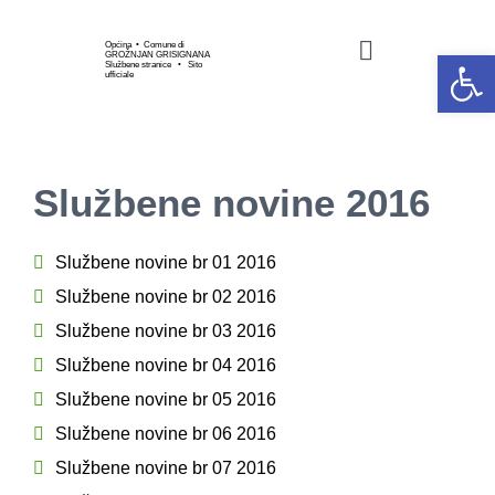
Skip
to
Općina • Comune di
Open 
GROŽNJAN GRISIGNANA
Toggle
Službene stranice • Sito
content
ufficiale
Navigation
HOME
Službene novine 2016
OPĆINSKA UPRAVA
Službene novine br 01 2016
GOSPODARSTVO
Službene novine br 02 2016
Službene novine br 03 2016
KULTURA I UMJETNOS
Službene novine br 04 2016
Službene novine br 05 2016
SPORT I UDRUGE
Službene novine br 06 2016
Službene novine br 07 2016