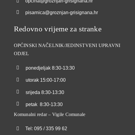
opcina@groznjan-grisignana.hr
pisarnica@groznjan-grisignana.hr
Redovno vrijeme za stranke
OPĆINSKI NAČELNIK/JEDINSTVENI UPRAVNI
ODJEL
ponedjeljak
8:30-13:30
utorak
15:00-17:00
srijeda
8:30-13:30
petak
8:30-13:30
Komunalni redar – Vigile Comunale
Tel: 095 / 335 99 62