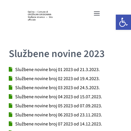
Skip
to
Općina • Comune di
Open 
GROŽNJAN GRISIGNANA
Toggle
content
Službene stranice • Sito
ufficiale
Navigation
HOME
Službene novine 2023
OPĆINSKA UPRAVA
Službene novine broj 01 2023 od 21.3.2023.
GOSPODARSTVO
Službene novine broj 02 2023 od 19.4.2023.
Službene novine broj 03 2023 od 24.5.2023.
KULTURA I UMJETNOST
Službene novine broj 04 2023 od 15.07.2023.
Službene novine broj 05 2023 od 07.09.2023.
SPORT I UDRUGE
Službene novine broj 06 2023 od 23.11.2023.
Službene novine broj 07 2023 od 14.12.2023.